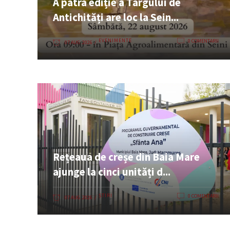
A patra ediție a Târgului de
Antichități are loc la Sein...
EVENIMENTE
0 COMENTARII
07 AUG. 2026
Rețeaua de creșe din Baia Mare
ajunge la cinci unități d...
ȘTIRI
0 COMENTARII
07 AUG. 2026