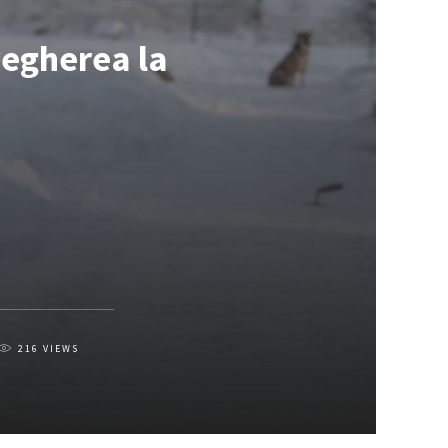
vegherea la
216
VIEWS