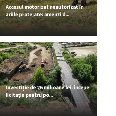
Accesul motorizat neautorizat în
ariile protejate: amenzi d...
UTILE
0 COMENTARII
07 AUG. 2026
Investiție de 26 milioane lei: începe
licitația pentru po...
ȘTIRI
0 COMENTARII
07 AUG. 2026