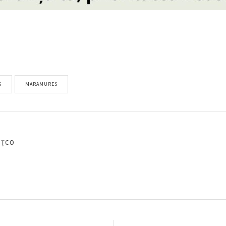
S
MARAMURES
EȚCO