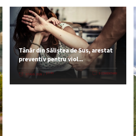
Tânăr din Săliștea de Sus, arestat
preventiv pentru viol...
ȘTIRI
0 COMENTARII
07 AUG. 2026