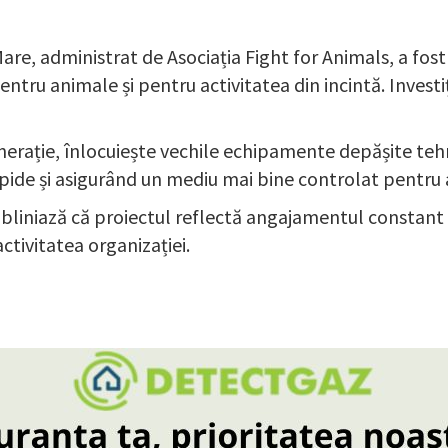
are, administrat de Asociația Fight for Animals, a fo
pentru animale și pentru activitatea din incintă. Inves
enerație, înlocuiește vechile echipamente depășite teh
e rapide și asigurând un mediu mai bine controlat pentr
subliniază că proiectul reflectă angajamentul constant
ctivitatea organizației.