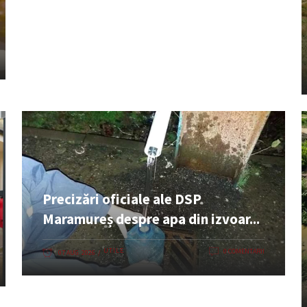
Precizări oficiale ale DSP
Maramureș despre apa din izvoar...
UTILE
0 COMENTARII
07 AUG. 2026