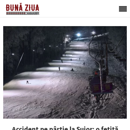
Accident pe pârtie la Șuior: o fetiță