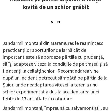
lovită de un schior grăbit
ȘTIRI
Jandarmii montani din Maramureș le reamintesc
practicanților sporturilor de iarnă cât de
important este să abordeze pârtiile cu prudență,
să își adapteze viteza la condițiile de pe traseu și să
fie atenți la ceilalți schiori. Recomandarea vine
după un incident petrecut sâmbătă pe pârtia de la
Șuior, unde neadaptarea vitezei la teren a unui
schior experimentat a dus la accidentarea unei
fetițe de 13 ani aflate în coborâre.
Jandarmii montani, împreună cu salvamontiștii, au