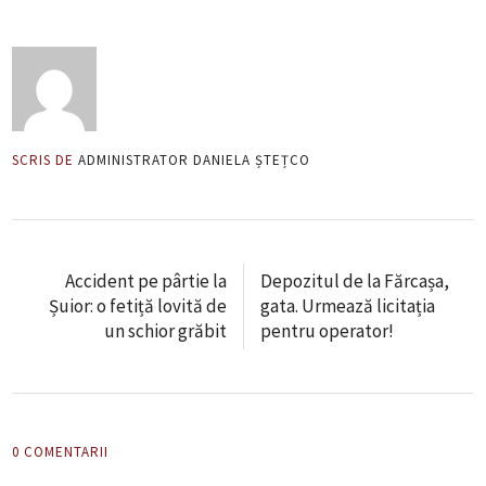
SCRIS DE
ADMINISTRATOR DANIELA ȘTEȚCO
Accident pe pârtie la
Depozitul de la Fărcașa,
Șuior: o fetiță lovită de
gata. Urmează licitația
un schior grăbit
pentru operator!
0 COMENTARII