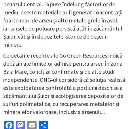
pe Iazul Central. Expuse îndelung factorilor de
mediu, aceste materiale ar fi generat concentrații
foarte mari de arsen și alte metale grele în aval,
iar sursele de poluare persistă atât în zăcământul
Șuior, cât și în depozitele istorice de deșeuri
miniere.
Cercetările recente ale Go Green Resources indică
depășiri ale limitelor admise pentru arsen în zona
Baia Mare, concluzii confirmate și de alte studii
independente. ONG‑ul consideră că soluția realistă
este exploatarea controlată a porțiunii deschise a
zăcământului Șuior și ecologizarea depozitelor de
sulfuri polimetalice, cu recuperarea metalelor și
mineralelor valoroase, inclusiv a arsenului.
Facebook
Mastodon
Email
Partajează