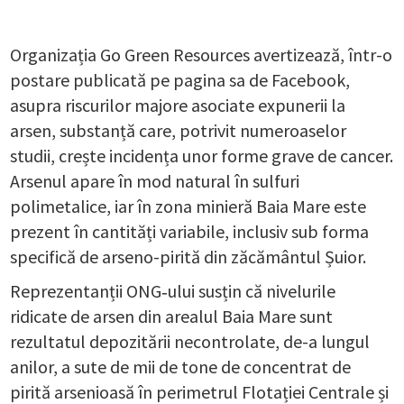
Organizația Go Green Resources avertizează, într-o
postare publicată pe pagina sa de Facebook,
asupra riscurilor majore asociate expunerii la
arsen, substanță care, potrivit numeroaselor
studii, crește incidența unor forme grave de cancer.
Arsenul apare în mod natural în sulfuri
polimetalice, iar în zona minieră Baia Mare este
prezent în cantități variabile, inclusiv sub forma
specifică de arseno-pirită din zăcământul Șuior.
Reprezentanții ONG‑ului susțin că nivelurile
ridicate de arsen din arealul Baia Mare sunt
rezultatul depozitării necontrolate, de-a lungul
anilor, a sute de mii de tone de concentrat de
pirită arsenioasă în perimetrul Flotației Centrale și