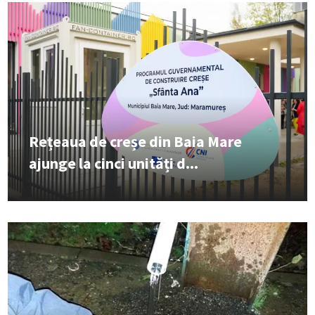
Rețeaua de creșe din Baia Mare
ajunge la cinci unități d...