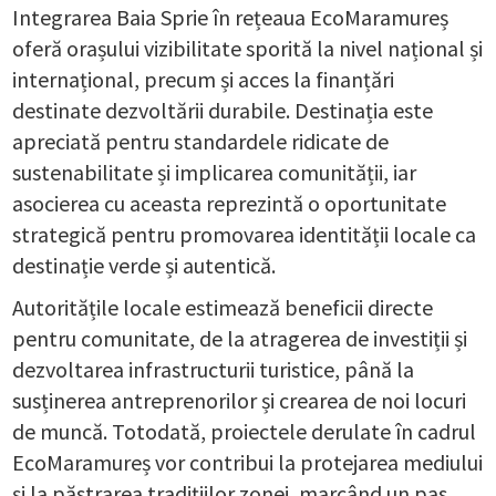
Integrarea Baia Sprie în rețeaua EcoMaramureș
oferă orașului vizibilitate sporită la nivel național și
internațional, precum și acces la finanțări
destinate dezvoltării durabile. Destinația este
apreciată pentru standardele ridicate de
sustenabilitate și implicarea comunității, iar
asocierea cu aceasta reprezintă o oportunitate
strategică pentru promovarea identității locale ca
destinație verde și autentică.
Autoritățile locale estimează beneficii directe
pentru comunitate, de la atragerea de investiții și
dezvoltarea infrastructurii turistice, până la
susținerea antreprenorilor și crearea de noi locuri
de muncă. Totodată, proiectele derulate în cadrul
EcoMaramureș vor contribui la protejarea mediului
și la păstrarea tradițiilor zonei, marcând un pas