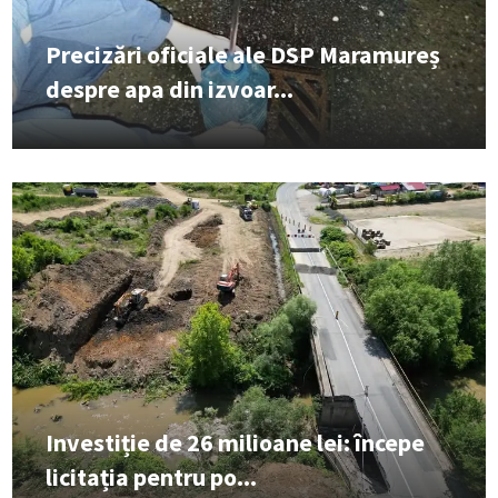
Precizări oficiale ale DSP Maramureș
despre apa din izvoar...
Investiție de 26 milioane lei: începe
licitația pentru po...