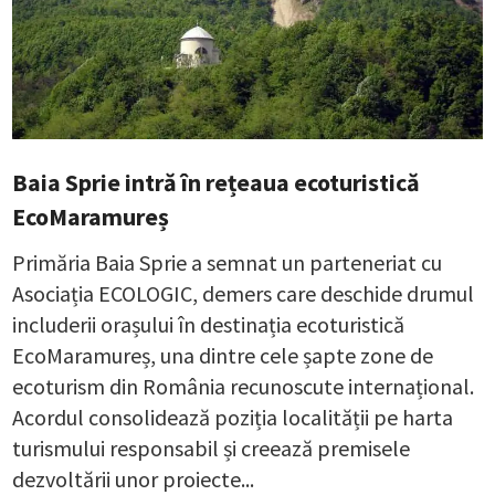
Baia Sprie intră în rețeaua ecoturistică
EcoMaramureș
Primăria Baia Sprie a semnat un parteneriat cu
Asociația ECOLOGIC, demers care deschide drumul
includerii orașului în destinația ecoturistică
EcoMaramureș, una dintre cele șapte zone de
ecoturism din România recunoscute internațional.
Acordul consolidează poziția localității pe harta
turismului responsabil și creează premisele
dezvoltării unor proiecte