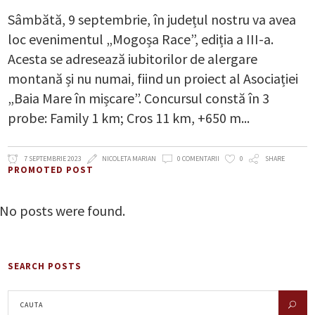
Sâmbătă, 9 septembrie, în județul nostru va avea
loc evenimentul „Mogoșa Race”, ediția a III-a.
Acesta se adresează iubitorilor de alergare
montană și nu numai, fiind un proiect al Asociației
„Baia Mare în mișcare”. Concursul constă în 3
probe: Family 1 km; Cros 11 km, +650 m
7 SEPTEMBRIE 2023
NICOLETA MARIAN
0 COMENTARII
0
SHARE
PROMOTED POST
No posts were found.
SEARCH POSTS