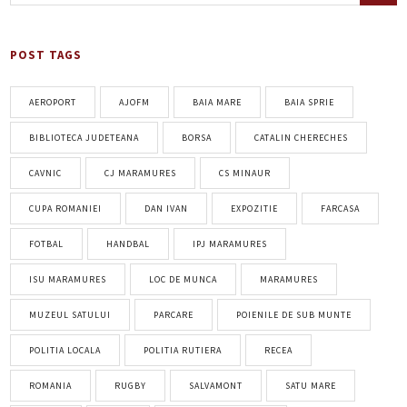
POST TAGS
AEROPORT
AJOFM
BAIA MARE
BAIA SPRIE
BIBLIOTECA JUDETEANA
BORSA
CATALIN CHERECHES
CAVNIC
CJ MARAMURES
CS MINAUR
CUPA ROMANIEI
DAN IVAN
EXPOZITIE
FARCASA
FOTBAL
HANDBAL
IPJ MARAMURES
ISU MARAMURES
LOC DE MUNCA
MARAMURES
MUZEUL SATULUI
PARCARE
POIENILE DE SUB MUNTE
POLITIA LOCALA
POLITIA RUTIERA
RECEA
ROMANIA
RUGBY
SALVAMONT
SATU MARE