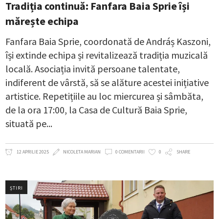
Tradiția continuă: Fanfara Baia Sprie își
mărește echipa
Fanfara Baia Sprie, coordonată de Andráș Kaszoni,
își extinde echipa și revitalizează tradiția muzicală
locală. Asociația invită persoane talentate,
indiferent de vârstă, să se alăture acestei inițiative
artistice. Repetițiile au loc miercurea și sâmbăta,
de la ora 17:00, la Casa de Cultură Baia Sprie,
situată pe
12 APRILIE 2025
NICOLETA MARIAN
0 COMENTARII
0
SHARE
ȘTIRI