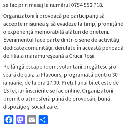
se fac prin mesaj la numărul 0754 556 718.
Organizatorii îi provoacă pe participanți să
accepte misiunea și să evadeze la timp, promițând
o experiență memorabilă alături de prieteni.
Evenimentul face parte dintr-o serie de activități
dedicate comunității, derulate în această perioadă
de filiala maramureșeană a Crucii Roșii.
Pe lângă escape room, voluntarii pregătesc și o
seară de quiz la Flavours, programată pentru 30
ianuarie, de la ora 17.00. Prețul unui bilet este de
15 lei, iar înscrierile se fac online. Organizatorii
promit o atmosferă plină de provocări, bună
dispoziție și socializare.
Facebook
Mastodon
Email
Partajează