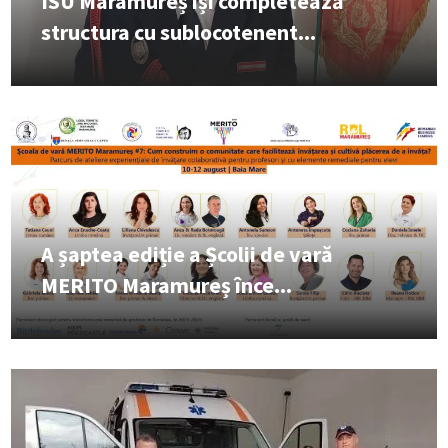
ISU Maramureș își completează
structura cu sublocotenent...
A șaptea ediție a Școlii de vară
MERITO Maramureș înce...