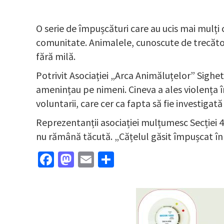
O serie de împușcături care au ucis mai mulți 
comunitate. Animalele, cunoscute de trecători
fără milă.
Potrivit Asociației „Arca Animăluțelor” Sighet, 
amenințau pe nimeni. Cineva a ales violența î
voluntarii, care cer ca fapta să fie investiga
Reprezentanții asociației mulțumesc Secției 4 
nu rămână tăcută. „Cățelul găsit împușcat în ia
Facebook
Mastodon
Email
Partajează