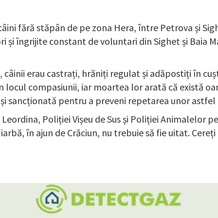
câini fără stăpân de pe zona Hera, între Petrova și Sig
 și îngrijite constant de voluntari din Sighet și Baia 
câinii erau castrați, hrăniți regulat și adăpostiți în cuș
n locul compasiunii, iar moartea lor arată că există oa
tă și sancționată pentru a preveni repetarea unor astfel
Leordina, Poliției Vișeu de Sus și Poliției Animalelor p
rbă, în ajun de Crăciun, nu trebuie să fie uitat. Cereți