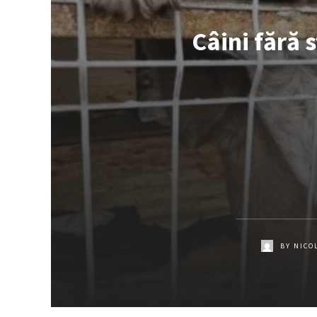
Câini fără 
BY
NICO