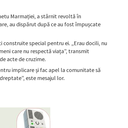
hetu Marmației, a stârnit revoltă în
Mare, au dispărut după ce au fost împușcate
ti construite special pentru ei. „Erau docili, nu
meni care nu respectă viața”, transmit
 de acte de cruzime.
entru implicare și fac apel la comunitate să
 dreptate”, este mesajul lor.