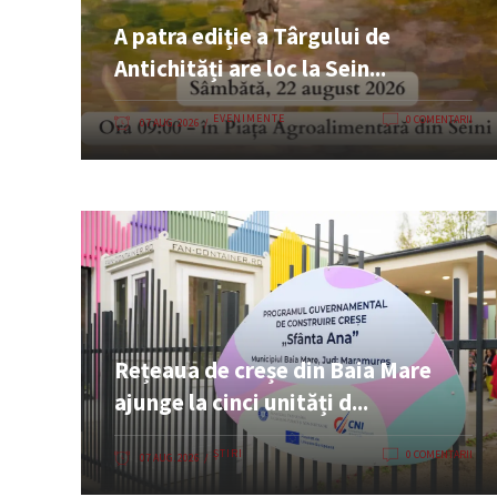
A patra ediție a Târgului de
Antichități are loc la Sein...
EVENIMENTE
0 COMENTARII
07 AUG. 2026
Rețeaua de creșe din Baia Mare
ajunge la cinci unități d...
ȘTIRI
0 COMENTARII
07 AUG. 2026