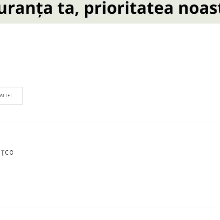
ATIEI
EȚCO