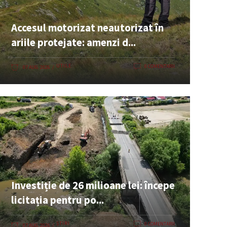
Accesul motorizat neautorizat în
ariile protejate: amenzi d...
UTILE
0 COMENTARII
07 AUG. 2026
Investiție de 26 milioane lei: începe
licitația pentru po...
ȘTIRI
0 COMENTARII
07 AUG. 2026