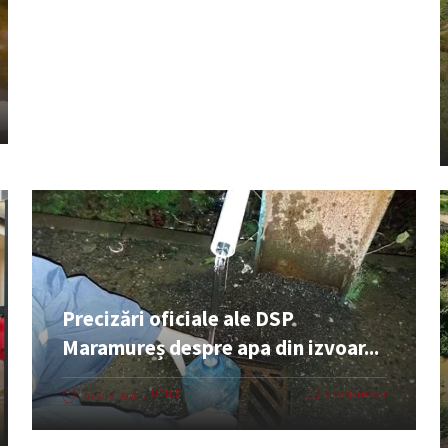
Precizări oficiale ale DSP
Maramureș despre apa din izvoar...
UTILE
0 COMENTARII
07 AUG. 2026