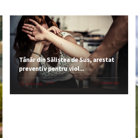
Tânăr din Săliștea de Sus, arestat
preventiv pentru viol...
ȘTIRI
0 COMENTARII
07 AUG. 2026