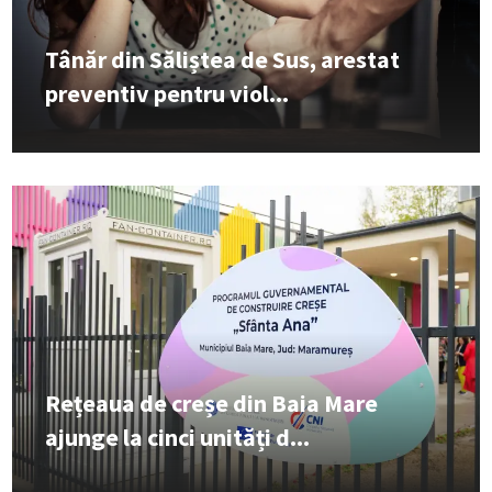
Tânăr din Săliștea de Sus, arestat
preventiv pentru viol...
Rețeaua de creșe din Baia Mare
ajunge la cinci unități d...