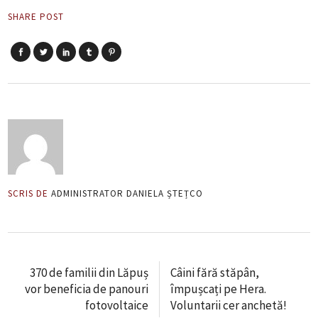
SHARE POST
SCRIS DE
ADMINISTRATOR DANIELA ȘTEȚCO
370 de familii din Lăpuș
Câini fără stăpân,
vor beneficia de panouri
împușcați pe Hera.
fotovoltaice
Voluntarii cer anchetă!