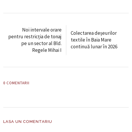
Noi intervale orare
Colectarea deșeurilor
pentru restricția de tonaj
textile în Baia Mare
pe un sector al Bld.
continuă lunar în 2026
Regele Mihai I
0 COMENTARII
LASA UN COMENTARIU