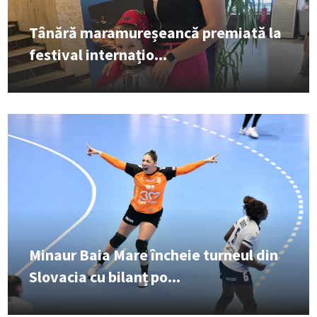
Tânără maramureșeancă premiată la
festival internațio...
Minaur Baia Mare încheie turneul din
Slovacia cu bilanț po...