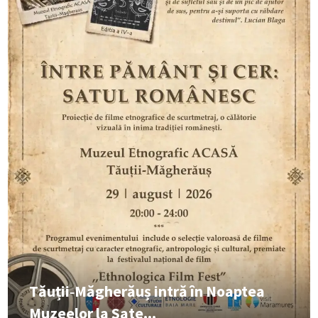
Tăuții‑Măgherăuș intră în Noaptea
Muzeelor la Sate...