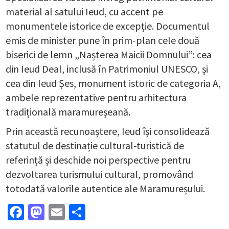
material al satului Ieud, cu accent pe
monumentele istorice de excepție. Documentul
emis de minister pune în prim-plan cele două
biserici de lemn „Nașterea Maicii Domnului”: cea
din Ieud Deal, inclusă în Patrimoniul UNESCO, și
cea din Ieud Șes, monument istoric de categoria A,
ambele reprezentative pentru arhitectura
tradițională maramureșeană.
Prin această recunoaștere, Ieud își consolidează
statutul de destinație cultural-turistică de
referință și deschide noi perspective pentru
dezvoltarea turismului cultural, promovând
totodată valorile autentice ale Maramureșului.
Facebook
Mastodon
Email
Partajează