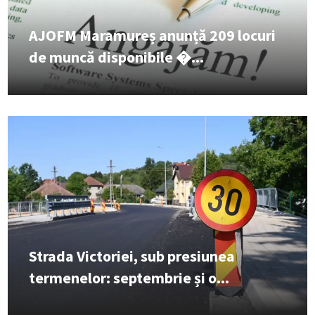
AJOFM Maramureș anunță 209 locuri
de muncă disponibile �...
Strada Victoriei, sub presiunea
termenelor: septembrie și o...