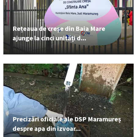
Rețeaua de creșe din Baia Mare
ajunge la cinci unități d...
Precizări oficiale ale DSP Maramureș
despre apa din izvoar...