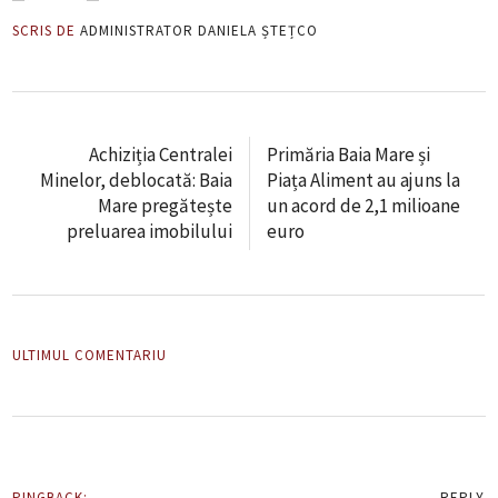
SCRIS DE
ADMINISTRATOR DANIELA ȘTEȚCO
Achiziția Centralei
Primăria Baia Mare și
Minelor, deblocată: Baia
Piața Aliment au ajuns la
Mare pregătește
un acord de 2,1 milioane
preluarea imobilului
euro
ULTIMUL COMENTARIU
PINGBACK:
REPLY