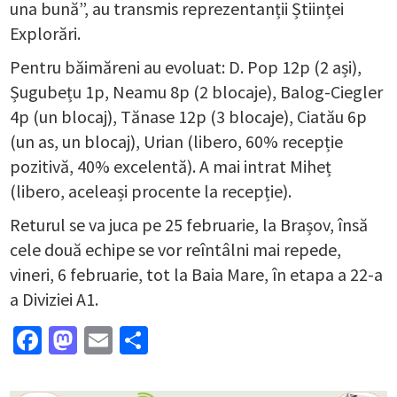
una bună”, au transmis reprezentanții Științei
Explorări.
Pentru băimăreni au evoluat: D. Pop 12p (2 ași),
Șugubețu 1p, Neamu 8p (2 blocaje), Balog-Ciegler
4p (un blocaj), Tănase 12p (3 blocaje), Ciatău 6p
(un as, un blocaj), Urian (libero, 60% recepție
pozitivă, 40% excelentă). A mai intrat Miheț
(libero, aceleași procente la recepție).
Returul se va juca pe 25 februarie, la Brașov, însă
cele două echipe se vor reîntâlni mai repede,
vineri, 6 februarie, tot la Baia Mare, în etapa a 22-a
a Diviziei A1.
Facebook
Mastodon
Email
Partajează