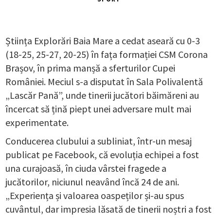
Știința Explorări Baia Mare a cedat aseară cu 0-3
(18-25, 25-27, 20-25) în fața formației CSM Corona
Brașov, în prima manșă a sferturilor Cupei
României. Meciul s-a disputat în Sala Polivalentă
„Lascăr Pană”, unde tinerii jucători băimăreni au
încercat să țină piept unei adversare mult mai
experimentate.
Conducerea clubului a subliniat, într-un mesaj
publicat pe Facebook, că evoluția echipei a fost
una curajoasă, în ciuda vârstei fragede a
jucătorilor, niciunul neavând încă 24 de ani.
„Experiența și valoarea oaspeților și-au spus
cuvântul, dar impresia lăsată de tinerii noștri a fost