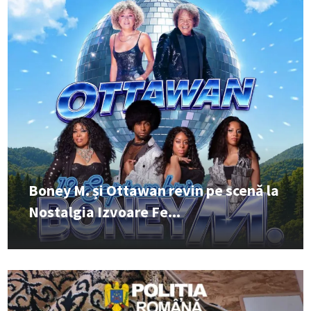
Boney M. și Ottawan revin pe scenă la
Nostalgia Izvoare Fe...