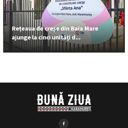
Rețeaua de creșe din Baia Mare
ajunge la cinci unități d...