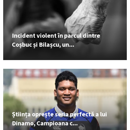
Incident violent în parcul dintre
Coșbuc și Bilașcu, un...
Știința oprește seria perfectă a lui
Dinamo, Campioana c...