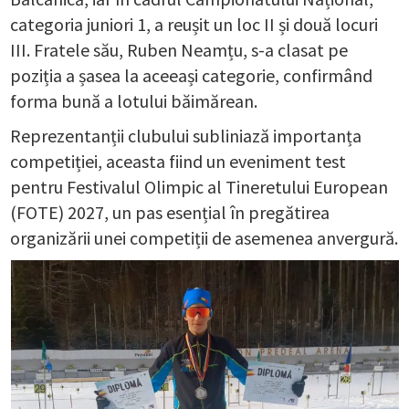
categoria juniori 1, a reușit un loc II și două locuri
III. Fratele său, Ruben Neamțu, s-a clasat pe
poziția a șasea la aceeași categorie, confirmând
forma bună a lotului băimărean.
Reprezentanții clubului subliniază importanța
competiției, aceasta fiind un eveniment test
pentru Festivalul Olimpic al Tineretului European
(FOTE) 2027, un pas esențial în pregătirea
organizării unei competiții de asemenea anvergură.