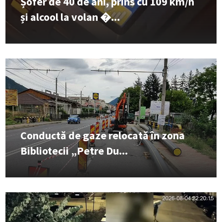
Șofer de 40 de ani, prins cu 109 km/h
și alcool la volan �...
Conductă de gaze relocată în zona
Bibliotecii „Petre Du...