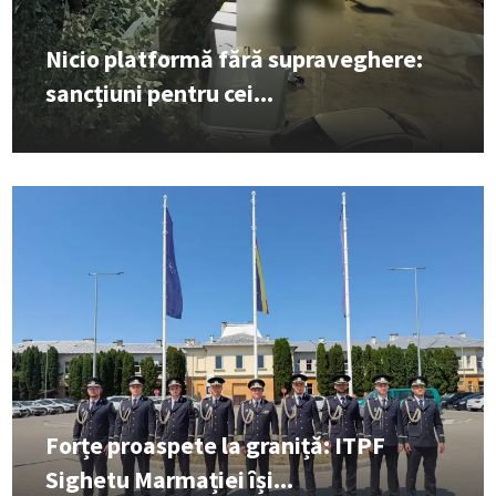
Nicio platformă fără supraveghere:
sancțiuni pentru cei...
Forțe proaspete la graniță: ITPF
Sighetu Marmației își...