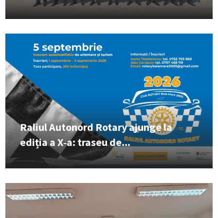
Raliul Autonord Rotary ajunge la
ediția a X‑a: traseu de...