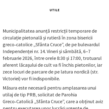
UTILE
Municipalitatea anunță restricții temporare de
circulație pietonală și rutieră în zona bisericii
greco‑catolice „Sfânta Cruce”, de pe bulevardul
Independenței nr. 14. Vineri și sâmbătă, 6–7
februarie 2026, între orele 8:30 și 17:00, trotuarul
aferent lăcașului de cult va fi închis pietonilor, iar
zece locuri de parcare de pe latura nordică (str.
Victoriei) vor fi indisponibile.
Măsura este necesară pentru amplasarea unui
utilaj de tip PRB, solicitat de Parohia
Greco‑Catolică „Sfânta Cruce”, care a obținut aviz
pentru executarea unor lucrări urgente de