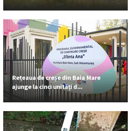
Rețeaua de creșe din Baia Mare
ajunge la cinci unități d...