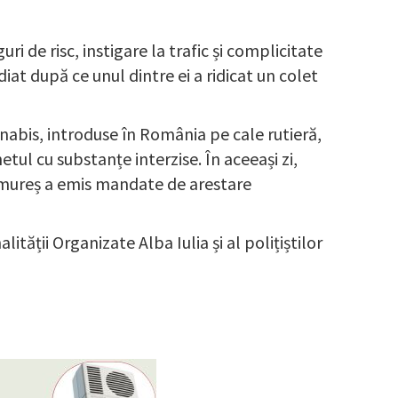
ri de risc, instigare la trafic și complicitate
diat după ce unul dintre ei a ridicat un colet
nabis, introduse în România pe cale rutieră,
tul cu substanțe interzise. În aceeași zi,
aramureș a emis mandate de arestare
lității Organizate Alba Iulia și al polițiștilor