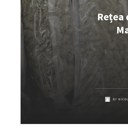
Rețea 
Ma
BY
NICO