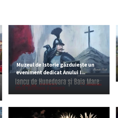
Muzeul de Istorie găzduiește un
eveniment dedicat Anului I...
EVENIMENTE
0 COMENTARII
06 AUG. 2026