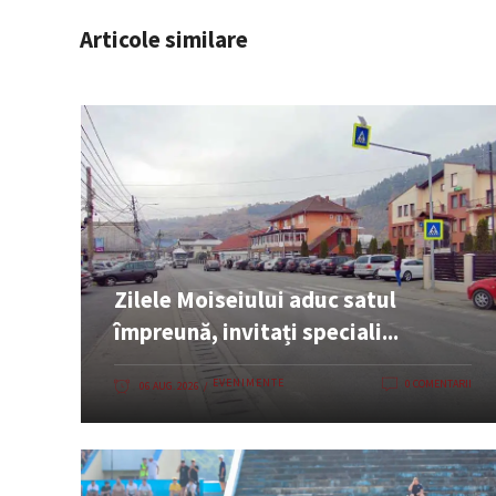
Articole similare
Zilele Moiseiului aduc satul
împreună, invitați speciali...
EVENIMENTE
0 COMENTARII
06 AUG. 2026