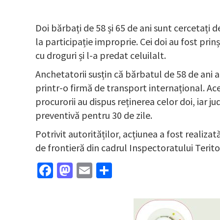
Doi bărbați de 58 și 65 de ani sunt cercetați de
la participație improprie. Cei doi au fost prin
cu droguri și l-a predat celuilalt.
Anchetatorii susțin că bărbatul de 58 de ani 
printr-o firmă de transport internațional. Ace
procurorii au dispus reținerea celor doi, iar 
preventivă pentru 30 de zile.
Potrivit autorităților, acțiunea a fost realizată
de frontieră din cadrul Inspectoratului Teritor
Facebook
Mastodon
Email
Partajează