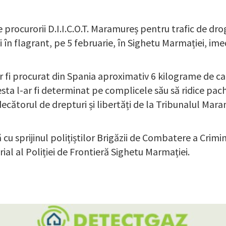
 procurorii D.I.I.C.O.T. Maramureș pentru trafic de drogu
și în flagrant, pe 5 februarie, în Sighetu Marmației, ime
ar fi procurat din Spania aproximativ 6 kilograme de ca
sta l-ar fi determinat pe complicele său să ridice pache
judecătorul de drepturi și libertăți de la Tribunalul M
 cu sprijinul polițiștilor Brigăzii de Combatere a Crimina
ial al Poliției de Frontieră Sighetu Marmației.