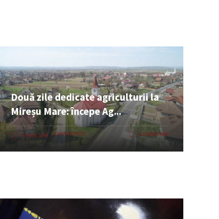
Două zile dedicate agriculturii la
Mireșu Mare: începe Ag...
EVENIMENTE
0 COMENTARII
06 AUG. 2026