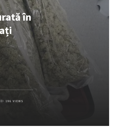
rată în
ați
196
VIEWS