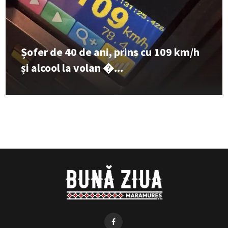
Șofer de 40 de ani, prins cu 109 km/h
și alcool la volan �...