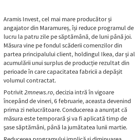
Aramis Invest, cel mai mare producător și
angajator din Maramureș, își reduce programul de
lucru la patru zile pe săptămână, de luni până joi.
Măsura vine pe fondul scăderii comenzilor din
partea principalului client, holdingul Ikea, dar și al
acumulării unui surplus de producție rezultat din
perioade în care capacitatea fabricii a depășit
volumul contractat.
Potrivit
2mnews.ro
, decizia intră în vigoare
începând de vineri, 6 februarie, aceasta devenind
prima zi nelucrătoare. Conducerea a anunțat că
măsura este temporară și va fi aplicată timp de
șase săptămâni, până la jumătatea lunii martie.
Reducerea programului implică și diminuarea