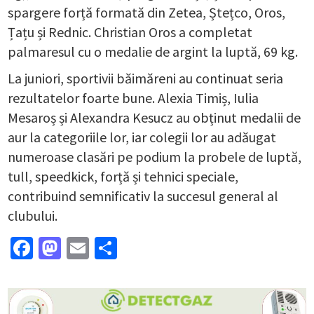
spargere forță formată din Zetea, Ștețco, Oros,
Țațu și Rednic. Christian Oros a completat
palmaresul cu o medalie de argint la luptă, 69 kg.
La juniori, sportivii băimăreni au continuat seria
rezultatelor foarte bune. Alexia Timiș, Iulia
Mesaroș și Alexandra Kesucz au obținut medalii de
aur la categoriile lor, iar colegii lor au adăugat
numeroase clasări pe podium la probele de luptă,
tull, speedkick, forță și tehnici speciale,
contribuind semnificativ la succesul general al
clubului.
Facebook
Mastodon
Email
Partajează