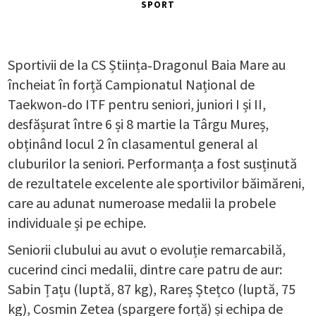
SPORT
Sportivii de la CS Știința‑Dragonul Baia Mare au
încheiat în forță Campionatul Național de
Taekwon‑do ITF pentru seniori, juniori I și II,
desfășurat între 6 și 8 martie la Târgu Mureș,
obținând locul 2 în clasamentul general al
cluburilor la seniori. Performanța a fost susținută
de rezultatele excelente ale sportivilor băimăreni,
care au adunat numeroase medalii la probele
individuale și pe echipe.
Seniorii clubului au avut o evoluție remarcabilă,
cucerind cinci medalii, dintre care patru de aur:
Sabin Țațu (luptă, 87 kg), Rareș Ștețco (luptă, 75
kg), Cosmin Zetea (spargere forță) și echipa de