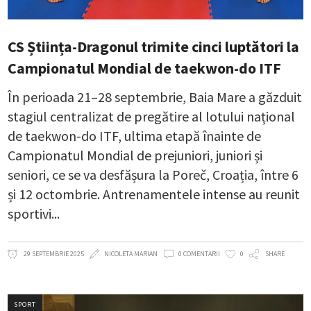
CS Știința-Dragonul trimite cinci luptători la
Campionatul Mondial de taekwon-do ITF
În perioada 21–28 septembrie, Baia Mare a găzduit
stagiul centralizat de pregătire al lotului național
de taekwon-do ITF, ultima etapă înainte de
Campionatul Mondial de prejuniori, juniori și
seniori, ce se va desfășura la Poreč, Croația, între 6
și 12 octombrie. Antrenamentele intense au reunit
sportivi
29 SEPTEMBRIE 2025
NICOLETA MARIAN
0 COMENTARII
0
SHARE
SPORT