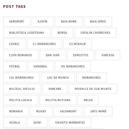
POST TAGS
AEROPORT
AJOFM
BAIA MARE
BAIA SPRIE
BIBLIOTECA JUDETEANA
BORSA
CATALIN CHERECHES
CAVNIC
CJ MARAMURES
CS MINAUR
CUPA ROMANIEI
DAN IVAN
EXPOZITIE
FARCASA
FOTBAL
HANDBAL
IPJ MARAMURES
ISU MARAMURES
LOC DE MUNCA
MARAMURES
MUZEUL SATULUI
PARCARE
POIENILE DE SUB MUNTE
POLITIA LOCALA
POLITIA RUTIERA
RECEA
ROMANIA
RUGBY
SALVAMONT
SATU MARE
SCOALA
SEINI
SIGHETU MARMATIEI