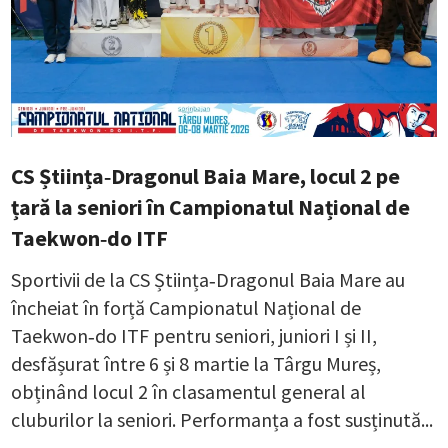
CS Știința‑Dragonul Baia Mare, locul 2 pe
țară la seniori în Campionatul Național de
Taekwon‑do ITF
Sportivii de la CS Știința‑Dragonul Baia Mare au
încheiat în forță Campionatul Național de
Taekwon‑do ITF pentru seniori, juniori I și II,
desfășurat între 6 și 8 martie la Târgu Mureș,
obținând locul 2 în clasamentul general al
cluburilor la seniori. Performanța a fost susținută