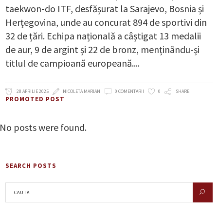
taekwon-do ITF, desfășurat la Sarajevo, Bosnia și
Herțegovina, unde au concurat 894 de sportivi din
32 de țări. Echipa națională a câștigat 13 medalii
de aur, 9 de argint și 22 de bronz, menținându-și
titlul de campioană europeană.
28 APRILIE 2025
NICOLETA MARIAN
0 COMENTARII
0
SHARE
PROMOTED POST
No posts were found.
SEARCH POSTS