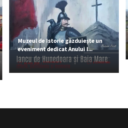
Muzeul de Istorie găzduiește un
eveniment dedicat Anului I...
EVENIMENTE
0 COMENTARII
06 AUG. 2026