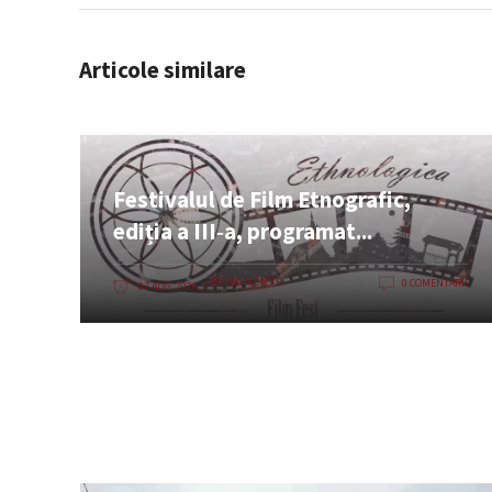
Articole similare
Festivalul de Film Etnografic,
ediția a III‑a, programat...
EVENIMENTE
0 COMENTARII
07 AUG. 2026