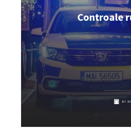
Controale r
BY
N