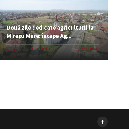
Două zile dedicate agriculturii la
Mireșu Mare: începe Ag...
EVENIMENTE
0 COMENTARII
06 AUG. 2026