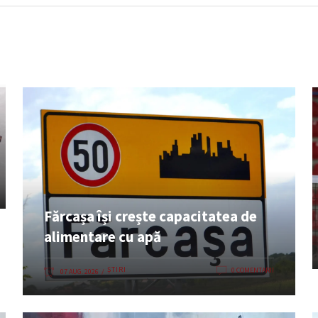
Fărcașa își crește capacitatea de
alimentare cu apă
ȘTIRI
0 COMENTARII
07 AUG. 2026