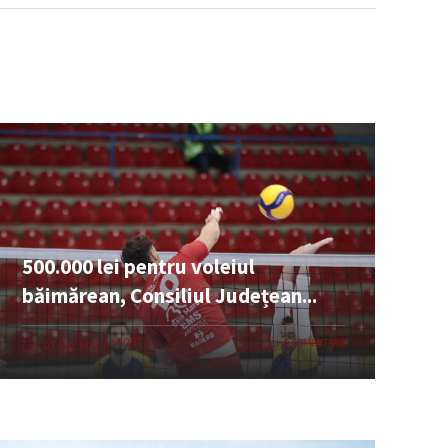
500.000 lei pentru voleiul
băimărean, Consiliul Județean...
SPORT
0 COMENTARII
07 AUG. 2026