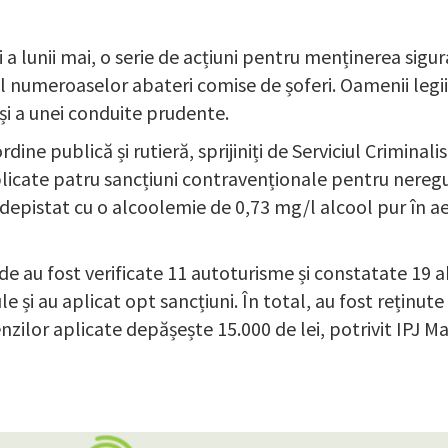
 a lunii mai, o serie de acțiuni pentru menținerea sigur
 al numeroaselor abateri comise de șoferi. Oamenii legii
 și a unei conduite prudente.
rdine publică și rutieră, sprijiniți de Serviciul Criminal
aplicate patru sancțiuni contravenționale pentru neregu
depistat cu o alcoolemie de 0,73 mg/l alcool pur în aer
unde au fost verificate 11 autoturisme și constatate 19 ab
le și au aplicat opt sancțiuni. În total, au fost reținu
nzilor aplicate depășește 15.000 de lei, potrivit IPJ 