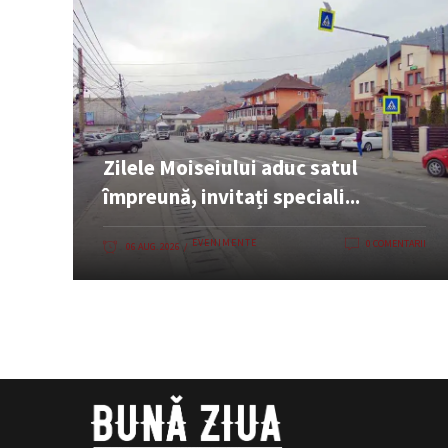
Zilele Moiseiului aduc satul
împreună, invitați speciali...
EVENIMENTE
0 COMENTARII
06 AUG. 2026