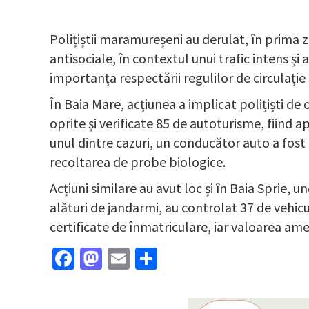
Polițiștii maramureșeni au derulat, în prima zi
antisociale, în contextul unui trafic intens și
importanța respectării regulilor de circulație
În Baia Mare, acțiunea a implicat polițiști de o
oprite și verificate 85 de autoturisme, fiind 
unul dintre cazuri, un conducător auto a fost 
recoltarea de probe biologice.
Acțiuni similare au avut loc și în Baia Sprie, 
alături de jandarmi, au controlat 37 de vehicu
certificate de înmatriculare, iar valoarea ame
Facebook
Mastodon
Email
Partajează