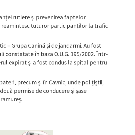
anței rutiere și prevenirea faptelor
 reamintesc tuturor participanților la trafic
istic – Grupa Canină și de jandarmi. Au fost
li constatate în baza O.U.G. 195/2002. Într-
ul expirat și a fost condus la spital pentru
ateri, precum și în Cavnic, unde polițiștii,
te două permise de conducere și șase
Maramureș.