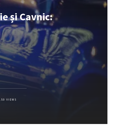
e și Cavnic:
150
VIEWS