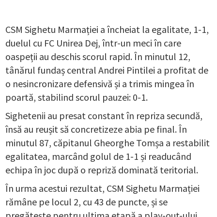
CSM Sighetu Marmației a încheiat la egalitate, 1-1,
duelul cu FC Unirea Dej, într-un meci în care
oaspeții au deschis scorul rapid. În minutul 12,
tânărul fundaș central Andrei Pintilei a profitat de
o nesincronizare defensivă și a trimis mingea în
poartă, stabilind scorul pauzei: 0-1.
Sighetenii au presat constant în repriza secundă,
însă au reușit să concretizeze abia pe final. În
minutul 87, căpitanul Gheorghe Tomșa a restabilit
egalitatea, marcând golul de 1-1 și readucând
echipa în joc după o repriză dominată teritorial.
În urma acestui rezultat, CSM Sighetu Marmației
rămâne pe locul 2, cu 43 de puncte, și se
pregătește pentru ultima etapă a play-out-ului,