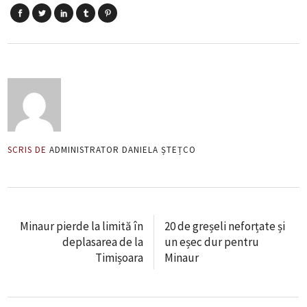
SCRIS DE
ADMINISTRATOR DANIELA ȘTEȚCO
Minaur pierde la limită în
20 de greșeli neforțate și
deplasarea de la
un eșec dur pentru
Timișoara
Minaur