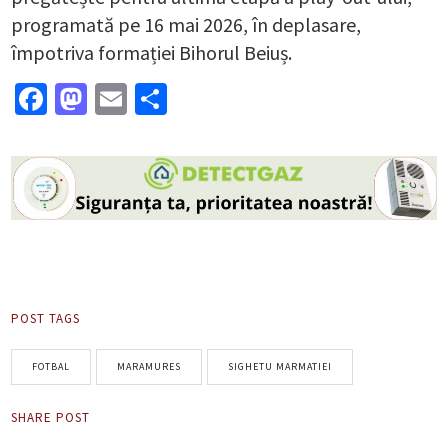
programată pe 16 mai 2026, în deplasare,
împotriva formației Bihorul Beiuș.
Facebook
Mastodon
Email
Partajează
POST TAGS
FOTBAL
MARAMURES
SIGHETU MARMATIEI
SHARE POST