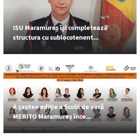
ISU Maramureș își completează
structura cu sublocotenent...
A șaptea ediție a Școlii de vară
MERITO Maramureș înce...