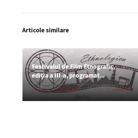
Articole similare
Festivalul de Film Etnografic,
ediția a III‑a, programat...
EVENIMENTE
0 COMENTARII
07 AUG. 2026