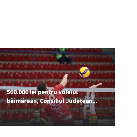
500.000 lei pentru voleiul
băimărean, Consiliul Județean...
SPORT
0 COMENTARII
07 AUG. 2026