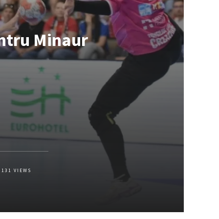
entru Minaur
131
VIEWS