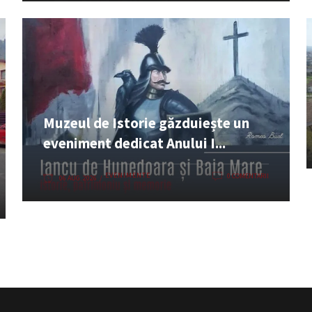
Muzeul de Istorie găzduiește un
eveniment dedicat Anului I...
EVENIMENTE
0 COMENTARII
06 AUG. 2026