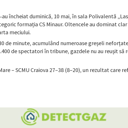
au încheiat duminică, 10 mai, în sala Polivalentă „La
tegoric formația CS Minaur. Oltencele au dominat clar 
arta meciului.
30 de minute, acumulând numeroase greșeli neforțate, 
00 de spectatori în tribune, gazdele nu au reușit să re
Mare – SCMU Craiova 27–38 (8–20), un rezultat care refl