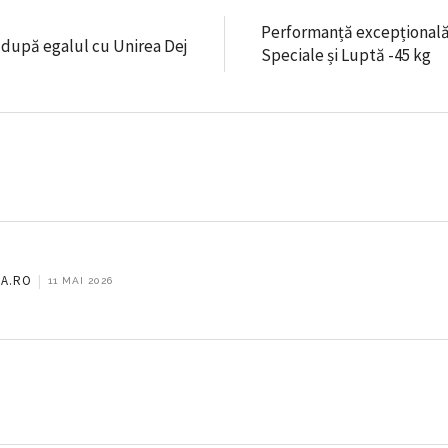
Performanță excepțională 
 după egalul cu Unirea Dej
Speciale și Luptă -45 kg
RA.RO
|
11 MAI 2026