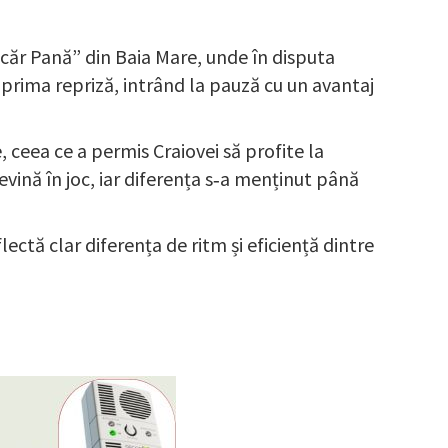
scăr Pană” din Baia Mare, unde în disputa
prima repriză, intrând la pauză cu un avantaj
ceea ce a permis Craiovei să profite la
vină în joc, iar diferența s‑a menținut până
ectă clar diferența de ritm și eficiență dintre