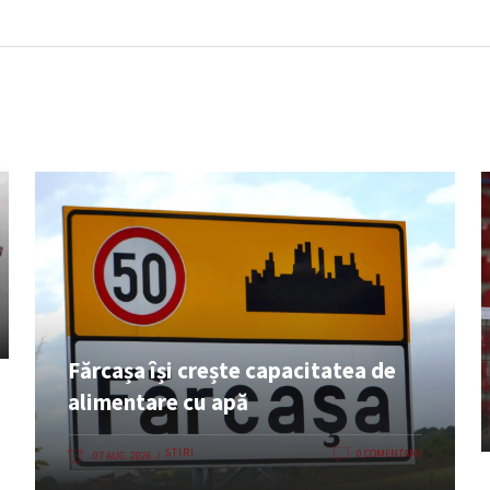
Fărcașa își crește capacitatea de
alimentare cu apă
ȘTIRI
0 COMENTARII
07 AUG. 2026