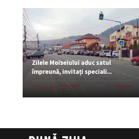
Zilele Moiseiului aduc satul
împreună, invitați speciali...
EVENIMENTE
0 COMENTARII
06 AUG. 2026