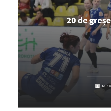
20 de greșe
BY
NI