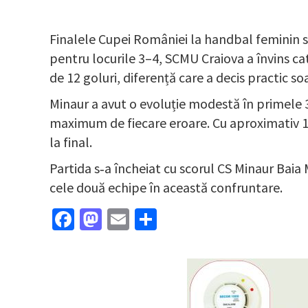
Finalele Cupei României la handbal feminin s‑
pentru locurile 3–4, SCMU Craiova a învins ca
de 12 goluri, diferență care a decis practic so
Minaur a avut o evoluție modestă în primele 
maximum de fiecare eroare. Cu aproximativ 1.4
la final.
Partida s‑a încheiat cu scorul CS Minaur Baia 
cele două echipe în această confruntare.
Facebook
Mastodon
Email
Partajează