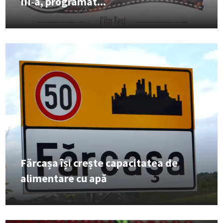
III‑a, programat...
Fărcașa își crește capacitatea de
alimentare cu apă