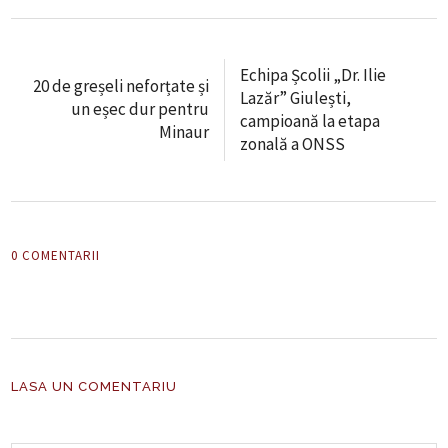
Echipa Școlii „Dr. Ilie
20 de greșeli neforțate și
Lazăr” Giulești,
un eșec dur pentru
campioană la etapa
Minaur
zonală a ONSS
0 COMENTARII
LASA UN COMENTARIU