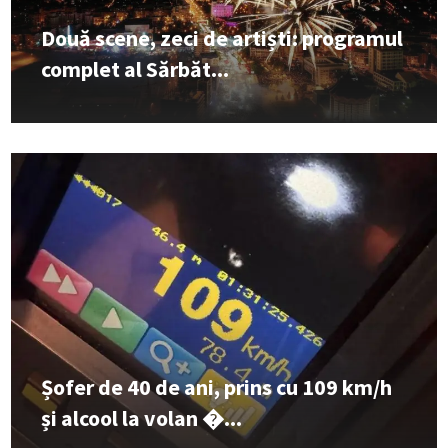
Două scene, zeci de artiști: programul
complet al Sărbăt...
Șofer de 40 de ani, prins cu 109 km/h
și alcool la volan �...