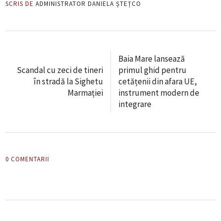
SCRIS DE
ADMINISTRATOR DANIELA ȘTEȚCO
Baia Mare lansează
Scandal cu zeci de tineri
primul ghid pentru
în stradă la Sighetu
cetățenii din afara UE,
Marmației
instrument modern de
integrare
0 COMENTARII