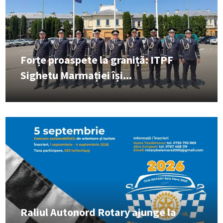
Forțe proaspete la graniță: ITPF
Sighetu Marmației își...
Raliul Autonord Rotary ajunge la