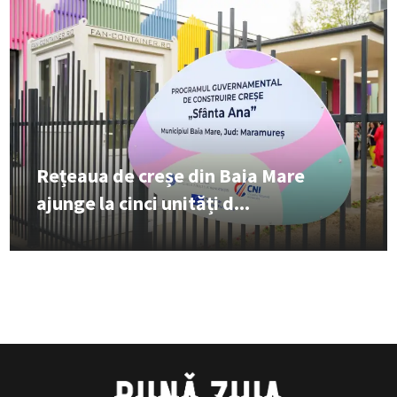
Rețeaua de creșe din Baia Mare
ajunge la cinci unități d...