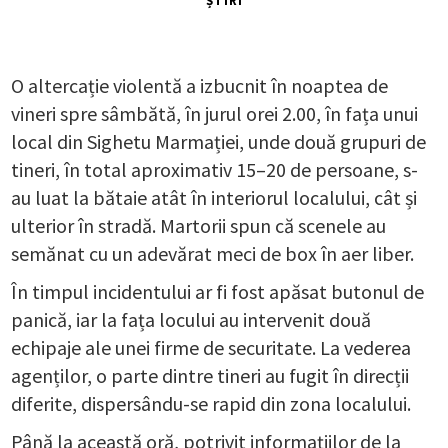
ȘTIRI
O altercație violentă a izbucnit în noaptea de
vineri spre sâmbătă, în jurul orei 2.00, în fața unui
local din Sighetu Marmației, unde două grupuri de
tineri, în total aproximativ 15–20 de persoane, s-
au luat la bătaie atât în interiorul localului, cât și
ulterior în stradă. Martorii spun că scenele au
semănat cu un adevărat meci de box în aer liber.
În timpul incidentului ar fi fost apăsat butonul de
panică, iar la fața locului au intervenit două
echipaje ale unei firme de securitate. La vederea
agenților, o parte dintre tineri au fugit în direcții
diferite, dispersându-se rapid din zona localului.
Până la această oră, potrivit informațiilor de la