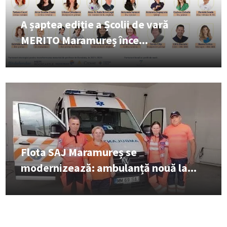
A șaptea ediție a Școlii de vară
MERITO Maramureș înce...
Flota SAJ Maramureș se
modernizează: ambulanță nouă la...