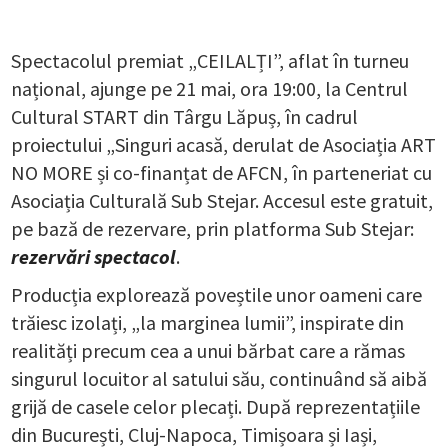
Spectacolul premiat „CEILALȚI”, aflat în turneu
național, ajunge pe 21 mai, ora 19:00, la Centrul
Cultural START din Târgu Lăpuș, în cadrul
proiectului „Singuri acasă, derulat de Asociația ART
NO MORE și co-finanțat de AFCN, în parteneriat cu
Asociația Culturală Sub Stejar. Accesul este gratuit,
pe bază de rezervare, prin platforma Sub Stejar:
rezervări spectacol
.
Producția explorează poveștile unor oameni care
trăiesc izolați, „la marginea lumii”, inspirate din
realități precum cea a unui bărbat care a rămas
singurul locuitor al satului său, continuând să aibă
grijă de casele celor plecați. După reprezentațiile
din București, Cluj-Napoca, Timișoara și Iași,