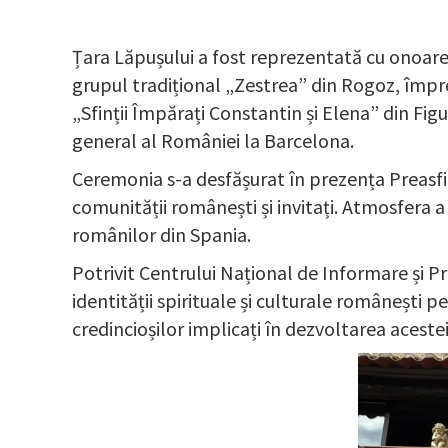
Țara Lăpușului a fost reprezentată cu onoare
grupul tradițional „Zestrea” din Rogoz, împr
„Sfinții Împărați Constantin și Elena” din Fi
general al României la Barcelona.
Ceremonia s-a desfășurat în prezența Preasfinț
comunității românești și invitați. Atmosfera a
românilor din Spania.
Potrivit Centrului Național de Informare și P
identității spirituale și culturale românești p
credincioșilor implicați în dezvoltarea acestei