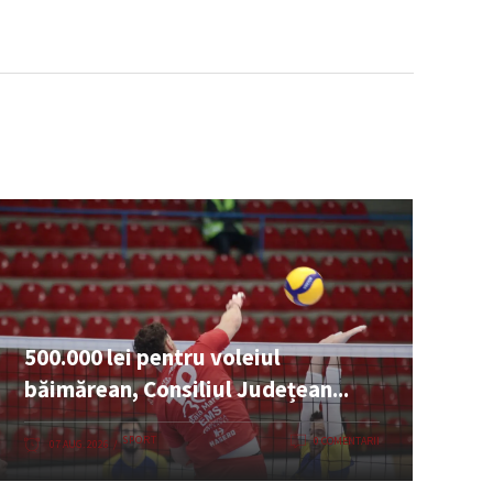
500.000 lei pentru voleiul
băimărean, Consiliul Județean...
SPORT
0 COMENTARII
07 AUG. 2026