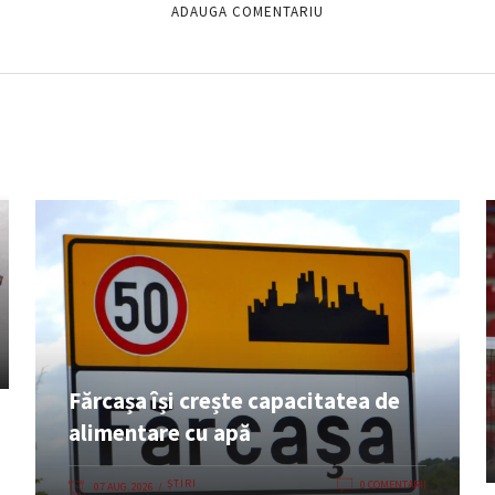
Fărcașa își crește capacitatea de
alimentare cu apă
ȘTIRI
0 COMENTARII
07 AUG. 2026