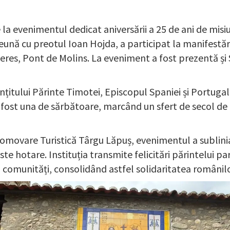
 la evenimentul dedicat aniversării a 25 de ani de mi
eună cu preotul Ioan Hojda, a participat la manifest
gueres, Pont de Molins. La eveniment a fost prezentă 
itului Părinte Timotei, Episcopul Spaniei și Portugali
 fost una de sărbătoare, marcând un sfert de secol de a
romovare Turistică Târgu Lăpuș, evenimentul a subliniat
este hotare. Instituția transmite felicitări părintelui 
 comunități, consolidând astfel solidaritatea românilor 