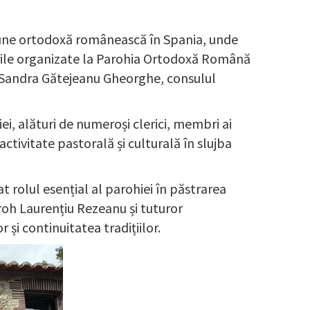
siune ortodoxă românească în Spania, unde
ările organizate la Parohia Ortodoxă Română
și Sandra Gătejeanu Gheorghe, consulul
ei, alături de numeroși clerici, membri ai
ctivitate pastorală și culturală în slujba
 rolul esențial al parohiei în păstrarea
paroh Laurențiu Rezeanu și tuturor
și continuitatea tradițiilor.