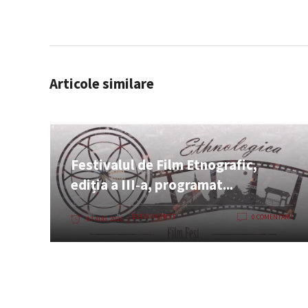
Articole similare
Festivalul de Film Etnografic,
ediția a III‑a, programat...
EVENIMENTE
0 COMENTARII
07 AUG. 2026