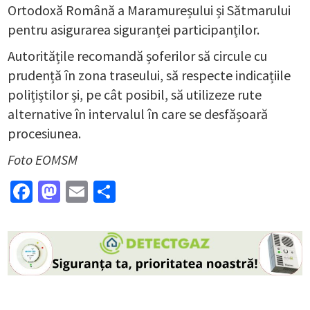
Ortodoxă Română a Maramureșului și Sătmarului
pentru asigurarea siguranței participanților.
Autoritățile recomandă șoferilor să circule cu
prudență în zona traseului, să respecte indicațiile
polițiștilor și, pe cât posibil, să utilizeze rute
alternative în intervalul în care se desfășoară
procesiunea.
Foto EOMSM
Facebook
Mastodon
Email
Partajează