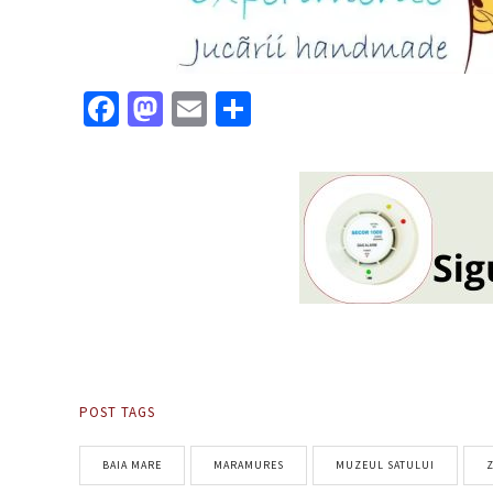
Facebook
Mastodon
Email
Partajează
POST TAGS
BAIA MARE
MARAMURES
MUZEUL SATULUI
Z