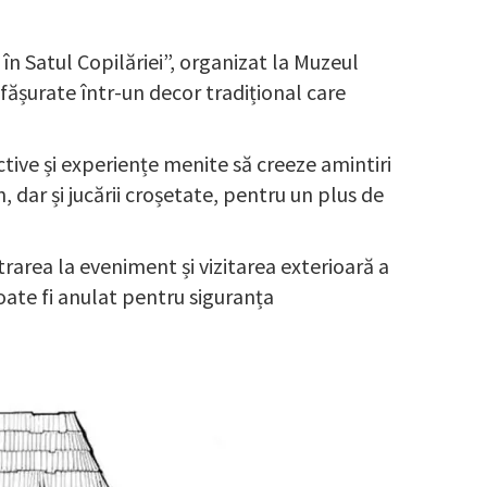
e în Satul Copilăriei”, organizat la Muzeul
esfășurate într-un decor tradițional care
ive și experiențe menite să creeze amintiri
, dar și jucării croșetate, pentru un plus de
intrarea la eveniment și vizitarea exterioară a
oate fi anulat pentru siguranța