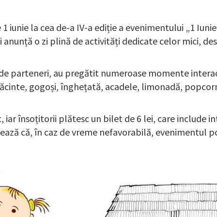
pe 1 iunie la cea de-a IV-a ediție a evenimentului „1 Iuni
ii anunță o zi plină de activități dedicate celor mici, d
 de parteneri, au pregătit numeroase momente interact
 plăcinte, gogoși, înghețată, acadele, limonadă, popcorn
 iar însoțitorii plătesc un bilet de 6 lei, care include 
izează că, în caz de vreme nefavorabilă, evenimentul p