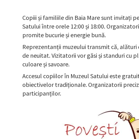
Copiii și familiile din Baia Mare sunt invitați 
Satului între orele 12:00 și 18:00. Organizator
promite bucurie și energie bună.
Reprezentanții muzeului transmit că, alături
de neuitat. Vizitatorii vor găsi și standuri cu
culoare și savoare.
Accesul copiilor în Muzeul Satului este gratuit,
obiectivelor tradiționale. Organizatorii prec
participanților.