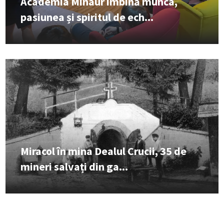
Academia Minaur îmbină munca,
pasiunea și spiritul de ech...
Miracol în mina Dealul Crucii, 35 de
mineri salvați din ga...