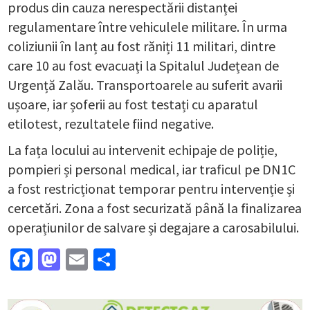
produs din cauza nerespectării distanței
regulamentare între vehiculele militare. În urma
coliziunii în lanț au fost răniți 11 militari, dintre
care 10 au fost evacuați la Spitalul Județean de
Urgență Zalău. Transportoarele au suferit avarii
ușoare, iar șoferii au fost testați cu aparatul
etilotest, rezultatele fiind negative.
La fața locului au intervenit echipaje de poliție,
pompieri și personal medical, iar traficul pe DN1C
a fost restricționat temporar pentru intervenție și
cercetări. Zona a fost securizată până la finalizarea
operațiunilor de salvare și degajare a carosabilului.
Facebook
Mastodon
Email
Partajează