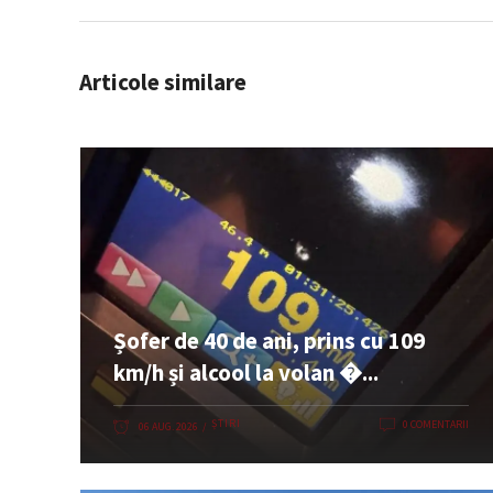
Articole similare
Șofer de 40 de ani, prins cu 109
km/h și alcool la volan �...
ȘTIRI
0 COMENTARII
06 AUG. 2026