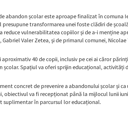
sc de abandon școlar este aproape finalizat în comuna Ie
l presupune transformarea unei foste clădiri de școală
 a reduce vulnerabilitatea copiilor și de a-i menține ap
Gabriel Valer Zetea, și de primarul comunei, Nicolae T
i aproximativ 40 de copii, inclusiv pe cei ai căror părin
școlar. Spațiul va oferi sprijin educațional, activităț
ment concret de prevenire a abandonului școlar și ca un 
 obiectivul va fi recepționat până la mijlocul lunii iuni
rt suplimentar în parcursul lor educațional.