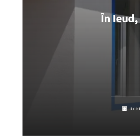
În Ieud,
BY
N