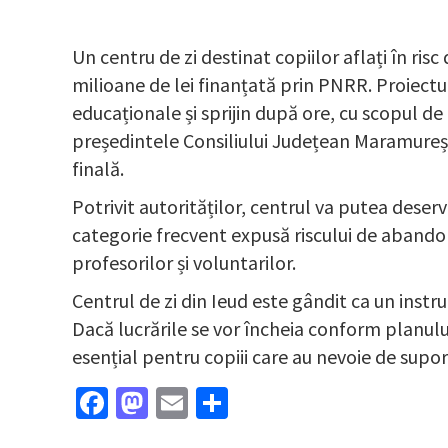
Un centru de zi destinat copiilor aflați în ri
milioane de lei finanțată prin PNRR. Proiectu
educaționale și sprijin după ore, cu scopul de
președintele Consiliului Județean Maramureș, 
finală.
Potrivit autorităților, centrul va putea deserv
categorie frecvent expusă riscului de abandon 
profesorilor și voluntarilor.
Centrul de zi din Ieud este gândit ca un instru
Dacă lucrările se vor încheia conform planului,
esențial pentru copiii care au nevoie de supo
Facebook
Mastodon
Email
Partajează