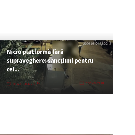
Nicio platformă fără
supraveghere: sancțiuni pentru
cei...
ȘTIRI
0 COMENTARII
06 AUG. 2026