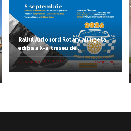
Raliul Autonord Rotary ajunge la
ediția a X‑a: traseu de...
EVENIMENTE
0 COMENTARII
06 AUG. 2026