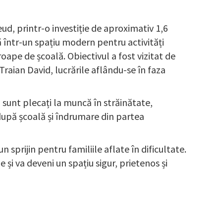
ud, printr-o investiție de aproximativ 1,6
 într-un spațiu modern pentru activități
roape de școală. Obiectivul a fost vizitat de
raian David, lucrările aflându-se în faza
ți sunt plecați la muncă în străinătate,
i după școală și îndrumare din partea
sprijin pentru familiile aflate în dificultate.
e și va deveni un spațiu sigur, prietenos și