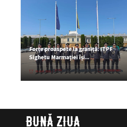
Forțe proaspete la graniță: ITPF
Sighetu Marmației își...
ȘTIRI
0 COMENTARII
06 AUG. 2026