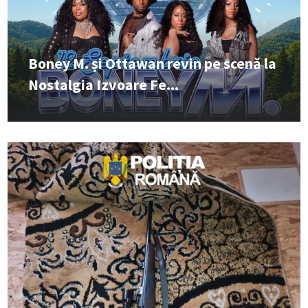
Boney M. și Ottawan revin pe scenă la
Nostalgia Izvoare Fe...