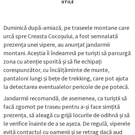
UTILE
Duminică după-amiază, pe traseele montane care
urcă spre Creasta Cocoșului, a fost semnalată
prezența unei vipere, au anunțat jandarmii
montani. Aceștia îi îndeamnă pe turiști să parcurgă
zona cu atenție sporită și să fie echipați
corespunzător, cu încălțăminte de munte,
pantaloni lungi și bețe de trekking, care pot ajuta
la detectarea eventualelor pericole de pe potecă.
Jandarmii recomandă, de asemenea, ca turiștii să
facă zgomot pe traseu pentru a-și face simțită
prezența, să aleagă cu grijă locurile de odihnă și să
le verifice înainte de a se așeza. De regulă, viperele
evită contactul cu oamenii și se retrag dacă aud