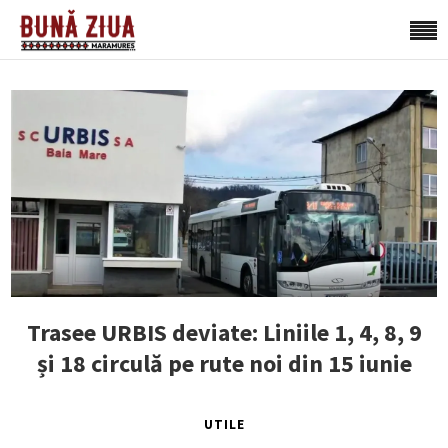
Trasee URBIS deviate: Liniile 1, 4, 8, 9
și 18 circulă pe rute noi din 15 iunie
UTILE