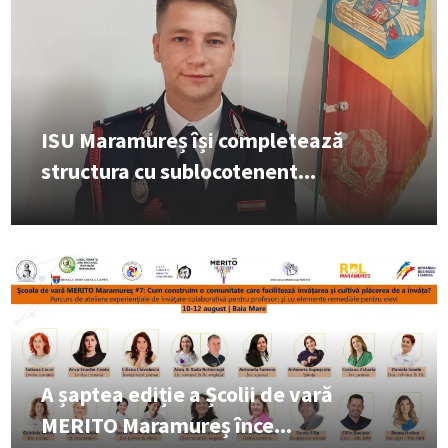
ISU Maramureș își completează
structura cu sublocotenent...
A șaptea ediție a Școlii de vară
MERITO Maramureș înce...