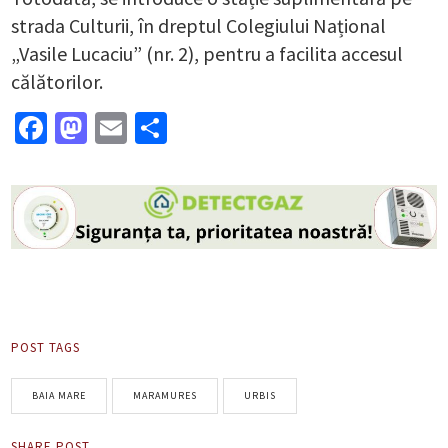
strada Culturii, în dreptul Colegiului Național
„Vasile Lucaciu” (nr. 2), pentru a facilita accesul
călătorilor.
Facebook
Mastodon
Email
Partajează
POST TAGS
BAIA MARE
MARAMURES
URBIS
SHARE POST