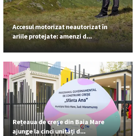
Accesul motorizat neautorizat în
ariile protejate: amenzi d...
Rețeaua de creșe din Baia Mare
ajunge la cinci unități d...