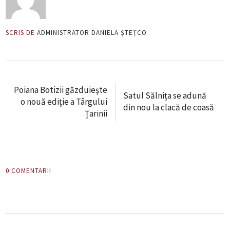
SCRIS DE
ADMINISTRATOR DANIELA ȘTEȚCO
Poiana Botizii găzduiește
Satul Sălnița se adună
o nouă ediție a Târgului
din nou la clacă de coasă
Țarinii
0 COMENTARII