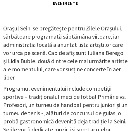
EVENIMENTE
Orașul Seini se pregătește pentru Zilele Orașului,
sărbătoare programată săptămâna viitoare, iar
administrația locală a anunțat lista artiștilor care
vor urca pe scenă. Cap de afiș sunt Iuliana Beregoi
și Lidia Buble, două dintre cele mai urmărite artiste
ale momentului, care vor susține concerte în aer
liber.
Programul evenimentului include competiții
sportive – tradiționalul meci de fotbal Primărie vs.
Profesori, un turneu de handbal pentru juniori și un
turneu de tenis -, alături de concursul de guias, o
probă gastronomică devenită deja tradiție la Seini.
Serile vor fi dedicate muzicii și spectacolelor