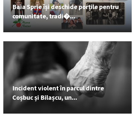
Baia Sprie își deschide porțile pentru
comunitate, tradi�...
Incident violent în parcul dintre
Coșbuc și Bilașcu, un...