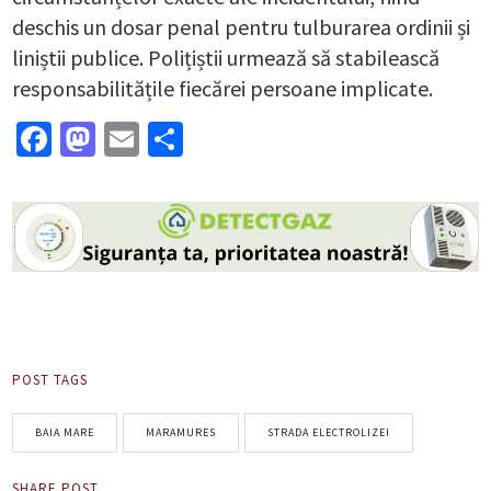
deschis un dosar penal pentru tulburarea ordinii și
liniștii publice. Polițiștii urmează să stabilească
responsabilitățile fiecărei persoane implicate.
Facebook
Mastodon
Email
Partajează
POST TAGS
BAIA MARE
MARAMURES
STRADA ELECTROLIZEI
SHARE POST