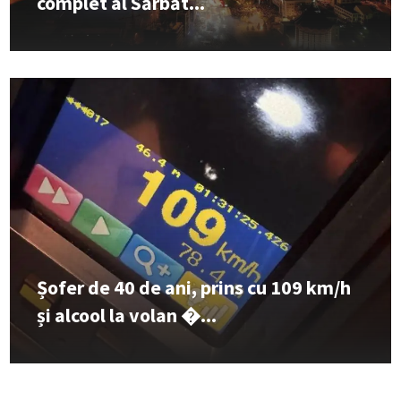
complet al Sărbăt...
Șofer de 40 de ani, prins cu 109 km/h
și alcool la volan �...