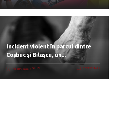
Incident violent în parcul dintre
Coșbuc și Bilașcu, un...
ȘTIRI
0 COMENTARII
08 AUG. 2026