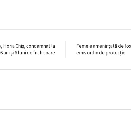
e, Horia Chiș, condamnat la
Femeie amenințată de fost
6 ani și 6 luni de închisoare
emis ordin de protecție