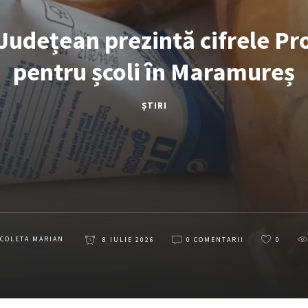
 Județean prezintă cifrele P
pentru școli în Maramureș
ȘTIRI
ICOLETA MARIAN
8 IULIE 2026
0 COMENTARII
0