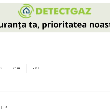
ES
CORN
LAPTE
EȚCO