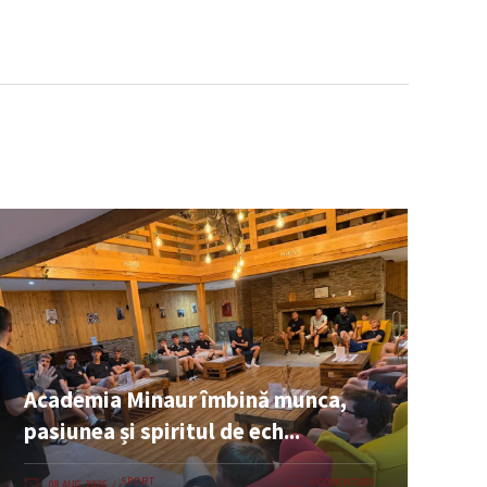
Academia Minaur îmbină munca,
pasiunea și spiritul de ech...
SPORT
0 COMENTARII
08 AUG. 2026