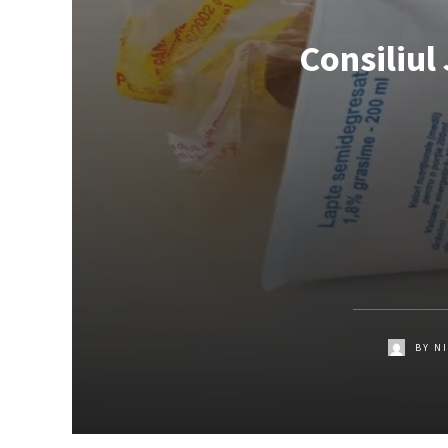
Consiliul
BY
N