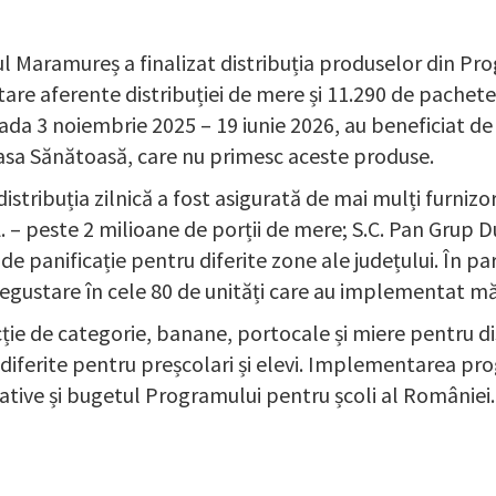
l Maramureș a finalizat distribuția produselor din Prog
are aferente distribuției de mere și 11.290 de pachete 
ada 3 noiembrie 2025 – 19 iunie 2026, au beneficiat de 
Masa Sănătoasă, care nu primesc aceste produse.
tribuția zilnică a fost asigurată de mai mulți furnizori
L. – peste 2 milioane de porții de mere; S.C. Pan Grup D
de panificație pentru diferite zone ale județului. În pa
 degustare în cele 80 de unități care au implementat mă
ție de categorie, banane, portocale și miere pentru di
 diferite pentru preșcolari și elevi. Implementarea pr
tive și bugetul Programului pentru școli al României.