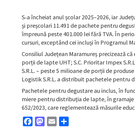
S‑a încheiat anul școlar 2025–2026, iar Județu
și preșcolari 11.491 de pachete pentru degust
împreună peste 401.000 lei fără TVA. În perio
cursuri, exceptând cei incluși în Programul 
Consiliul Județean Maramureș precizează că dis
porții de lapte UHT; S.C. Prioritar Impex S.R.
S.R.L. – peste 5 milioane de porții de produse 
Logistik S.R.L. a distribuit pachetele pentru
Pachetele pentru degustare au inclus, în func
miere pentru distribuția de lapte, în gramaje
652/2023, care reglementează măsurile educa
Facebook
Mastodon
Email
Partajează