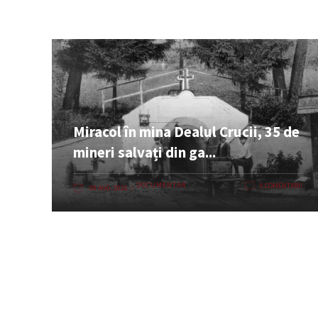
Miracol în mina Dealul Crucii, 35 de
mineri salvați din ga...
DOCUMENTAR
0 COMENTARII
08 AUG. 2026