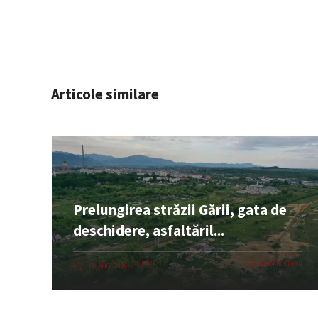
Articole similare
Prelungirea străzii Gării, gata de
deschidere, asfaltăril...
ȘTIRI
0 COMENTARII
08 AUG. 2026