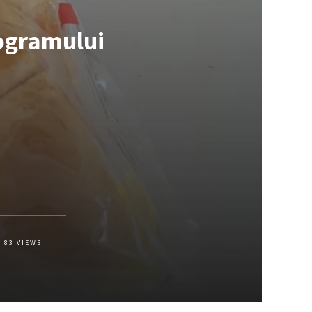
rogramului
83
VIEWS