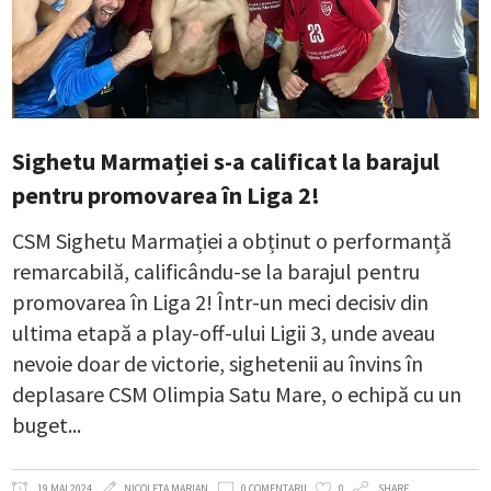
Sighetu Marmației s-a calificat la barajul
pentru promovarea în Liga 2!
CSM Sighetu Marmației a obținut o performanță
remarcabilă, calificându-se la barajul pentru
promovarea în Liga 2! Într-un meci decisiv din
ultima etapă a play-off-ului Ligii 3, unde aveau
nevoie doar de victorie, sighetenii au învins în
deplasare CSM Olimpia Satu Mare, o echipă cu un
buget
19 MAI 2024
NICOLETA MARIAN
0 COMENTARII
0
SHARE