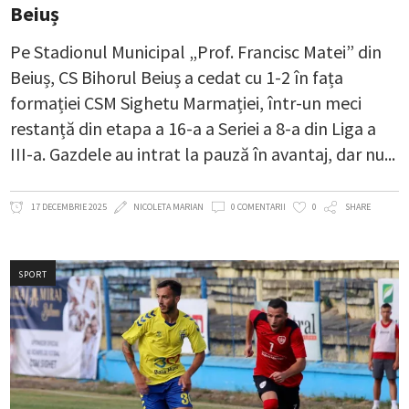
Beiuș
Pe Stadionul Municipal „Prof. Francisc Matei” din
Beiuș, CS Bihorul Beiuș a cedat cu 1-2 în fața
formației CSM Sighetu Marmației, într-un meci
restanță din etapa a 16-a a Seriei a 8-a din Liga a
III-a. Gazdele au intrat la pauză în avantaj, dar nu
17 DECEMBRIE 2025
NICOLETA MARIAN
0 COMENTARII
0
SHARE
SPORT