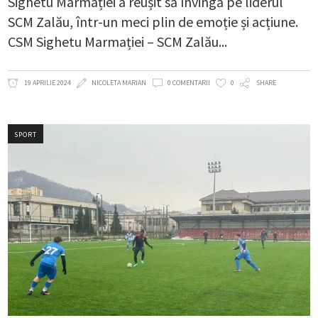
Sighetu Marmației a reușit să învingă pe liderul
SCM Zalău, într-un meci plin de emoție și acțiune.
CSM Sighetu Marmației – SCM Zalău
19 APRILIE 2024
NICOLETA MARIAN
0 COMENTARII
0
SHARE
SPORT