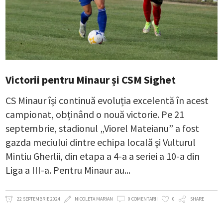
Victorii pentru Minaur și CSM Sighet
CS Minaur își continuă evoluția excelentă în acest
campionat, obținând o nouă victorie. Pe 21
septembrie, stadionul „Viorel Mateianu” a fost
gazda meciului dintre echipa locală și Vulturul
Mintiu Gherlii, din etapa a 4-a a seriei a 10-a din
Liga a III-a. Pentru Minaur au
22 SEPTEMBRIE 2024
NICOLETA MARIAN
0 COMENTARII
0
SHARE