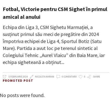
Fotbal, Victorie pentru CSM Sighet în primul
amical al anului
Echipa din Liga 3, CSM Sighetu Marmației, a
susținut primul său meci de pregătire din 2024
împotriva echipei de Liga 4, Sportul Botiz (Satu
Mare). Partida a avut loc pe terenul sintetic al
Colegiului Tehnic „Aurel Vlaicu” din Baia Mare, iar
echipa sigheteană a obținut
5 FEBRUARIE 2024
NICOLETA MARIAN
0 COMENTARII
0
SHARE
PROMOTED POST
No posts were found.