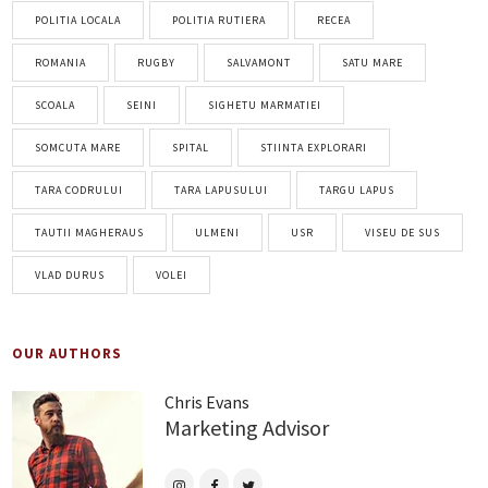
POLITIA LOCALA
POLITIA RUTIERA
RECEA
ROMANIA
RUGBY
SALVAMONT
SATU MARE
SCOALA
SEINI
SIGHETU MARMATIEI
SOMCUTA MARE
SPITAL
STIINTA EXPLORARI
TARA CODRULUI
TARA LAPUSULUI
TARGU LAPUS
TAUTII MAGHERAUS
ULMENI
USR
VISEU DE SUS
VLAD DURUS
VOLEI
OUR AUTHORS
Chris Evans
Marketing Advisor