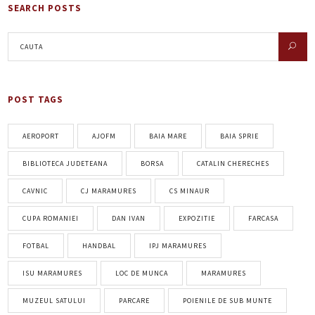
SEARCH POSTS
POST TAGS
AEROPORT
AJOFM
BAIA MARE
BAIA SPRIE
BIBLIOTECA JUDETEANA
BORSA
CATALIN CHERECHES
CAVNIC
CJ MARAMURES
CS MINAUR
CUPA ROMANIEI
DAN IVAN
EXPOZITIE
FARCASA
FOTBAL
HANDBAL
IPJ MARAMURES
ISU MARAMURES
LOC DE MUNCA
MARAMURES
MUZEUL SATULUI
PARCARE
POIENILE DE SUB MUNTE