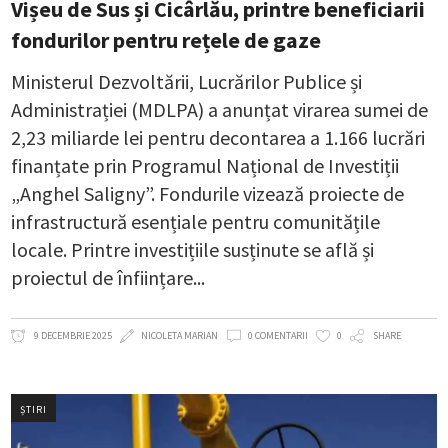
Vișeu de Sus și Cicârlău, printre beneficiarii
fondurilor pentru rețele de gaze
Ministerul Dezvoltării, Lucrărilor Publice și
Administrației (MDLPA) a anunțat virarea sumei de
2,23 miliarde lei pentru decontarea a 1.166 lucrări
finanțate prin Programul Național de Investiții
„Anghel Saligny”. Fondurile vizează proiecte de
infrastructură esențiale pentru comunitățile
locale. Printre investițiile susținute se află și
proiectul de înființare
9 DECEMBRIE 2025
NICOLETA MARIAN
0 COMENTARII
0
SHARE
ȘTIRI