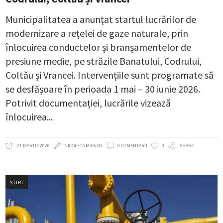
Municipalitatea a anunțat startul lucrărilor de
modernizare a rețelei de gaze naturale, prin
înlocuirea conductelor și branșamentelor de
presiune medie, pe străzile Banatului, Codrului,
Coltău și Vrancei. Intervențiile sunt programate să
se desfășoare în perioada 1 mai – 30 iunie 2026.
Potrivit documentației, lucrările vizează
înlocuirea
21 MARTIE 2026
NICOLETA MARIAN
0 COMENTARII
0
SHARE
ȘTIRI