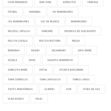
CUPA ROMANIEI
DAN IVAN
EXPOZITIE
FARCASA
FOTBAL
HANDBAL
IPJ MARAMURES
ISU MARAMURES
LOC DE MUNCA
MARAMURES
MUZEUL SATULUI
PARCARE
POIENILE DE SUB MUNTE
POLITIA LOCALA
POLITIA RUTIERA
RECEA
ROMANIA
RUGBY
SALVAMONT
SATU MARE
SCOALA
SEINI
SIGHETU MARMATIEI
SOMCUTA MARE
SPITAL
STIINTA EXPLORARI
TARA CODRULUI
TARA LAPUSULUI
TARGU LAPUS
TAUTII MAGHERAUS
ULMENI
USR
VISEU DE SUS
VLAD DURUS
VOLEI