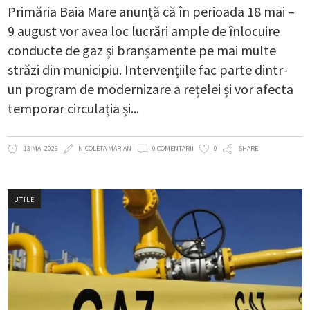
Primăria Baia Mare anunță că în perioada 18 mai –
9 august vor avea loc lucrări ample de înlocuire
conducte de gaz și branșamente pe mai multe
străzi din municipiu. Intervențiile fac parte dintr-
un program de modernizare a rețelei și vor afecta
temporar circulația și
13 MAI 2026
NICOLETA MARIAN
0 COMENTARII
0
SHARE
UTILE