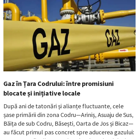
Gaz în Țara Codrului: între promisiuni
blocate și inițiative locale
După ani de tatonări și alianțe fluctuante, cele
șase primării din zona Codru—Ariniș, Asuaju de Sus,
Băița de sub Codru, Băsești, Oarta de Jos și Bicaz—
au făcut primul pas concret spre aducerea gazului: