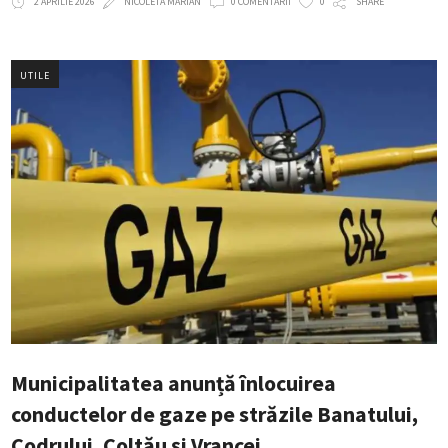
2 APRILIE 2026
NICOLETA MARIAN
0 COMENTARII
0
SHARE
UTILE
Municipalitatea anunță înlocuirea
conductelor de gaze pe străzile Banatului,
Codrului, Coltău și Vrancei