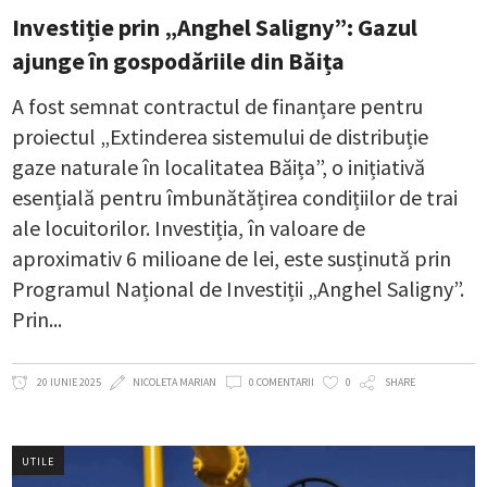
Investiție prin „Anghel Saligny”: Gazul
ajunge în gospodăriile din Băița
A fost semnat contractul de finanțare pentru
proiectul „Extinderea sistemului de distribuție
gaze naturale în localitatea Băița”, o inițiativă
esențială pentru îmbunătățirea condițiilor de trai
ale locuitorilor. Investiția, în valoare de
aproximativ 6 milioane de lei, este susținută prin
Programul Național de Investiții „Anghel Saligny”.
Prin
20 IUNIE 2025
NICOLETA MARIAN
0 COMENTARII
0
SHARE
UTILE