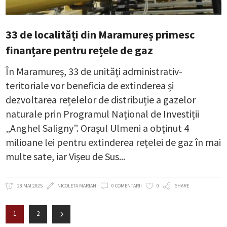
33 de localități din Maramureș primesc
finanțare pentru rețele de gaz
În Maramureș, 33 de unități administrativ-
teritoriale vor beneficia de extinderea și
dezvoltarea rețelelor de distribuție a gazelor
naturale prin Programul Național de Investiții
„Anghel Saligny”. Orașul Ulmeni a obținut 4
milioane lei pentru extinderea rețelei de gaz în mai
multe sate, iar Vișeu de Sus
28 MAI 2025
NICOLETA MARIAN
0 COMENTARII
0
SHARE
1
2