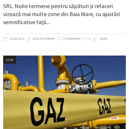
SRL. Noile termene pentru săpături și refaceri
vizează mai multe zone din Baia Mare, cu ajustări
semnificative față
29 MAI 2025
NICOLETA MARIAN
0 COMENTARII
0
SHARE
ȘTIRI