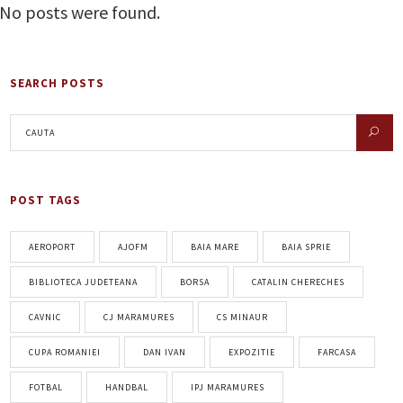
No posts were found.
SEARCH POSTS
POST TAGS
AEROPORT
AJOFM
BAIA MARE
BAIA SPRIE
BIBLIOTECA JUDETEANA
BORSA
CATALIN CHERECHES
CAVNIC
CJ MARAMURES
CS MINAUR
CUPA ROMANIEI
DAN IVAN
EXPOZITIE
FARCASA
FOTBAL
HANDBAL
IPJ MARAMURES