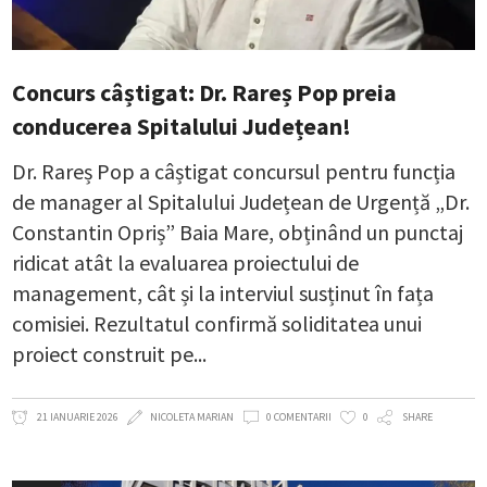
Concurs câștigat: Dr. Rareș Pop preia
conducerea Spitalului Județean!
Dr. Rareș Pop a câștigat concursul pentru funcția
de manager al Spitalului Județean de Urgență „Dr.
Constantin Opriș” Baia Mare, obținând un punctaj
ridicat atât la evaluarea proiectului de
management, cât și la interviul susținut în fața
comisiei. Rezultatul confirmă soliditatea unui
proiect construit pe
21 IANUARIE 2026
NICOLETA MARIAN
0 COMENTARII
0
SHARE