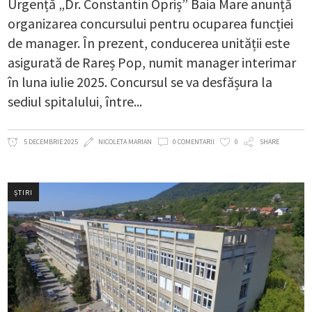
Urgență „Dr. Constantin Opriș” Baia Mare anunță
organizarea concursului pentru ocuparea funcției
de manager. În prezent, conducerea unității este
asigurată de Rareș Pop, numit manager interimar
în luna iulie 2025. Concursul se va desfășura la
sediul spitalului, între
5 DECEMBRIE 2025
NICOLETA MARIAN
0 COMENTARII
0
SHARE
ȘTIRI