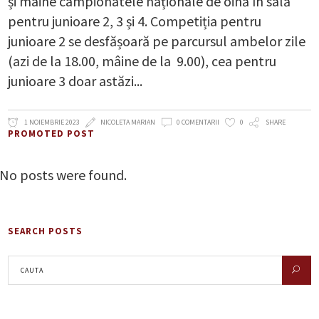
și mâine campionatele naționale de oină în sală
pentru junioare 2, 3 și 4. Competiția pentru
junioare 2 se desfășoară pe parcursul ambelor zile
(azi de la 18.00, mâine de la 9.00), cea pentru
junioare 3 doar astăzi
1 NOIEMBRIE 2023
NICOLETA MARIAN
0 COMENTARII
0
SHARE
PROMOTED POST
No posts were found.
SEARCH POSTS