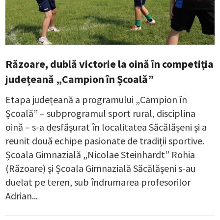
Răzoare, dublă victorie la oină în competiția
județeană „Campion în Școală”
Etapa județeană a programului „Campion în
Școală” – subprogramul sport rural, disciplina
oină – s-a desfășurat în localitatea Săcălășeni și a
reunit două echipe pasionate de tradiții sportive.
Școala Gimnazială „Nicolae Steinhardt” Rohia
(Răzoare) și Școala Gimnazială Săcălășeni s-au
duelat pe teren, sub îndrumarea profesorilor
Adrian