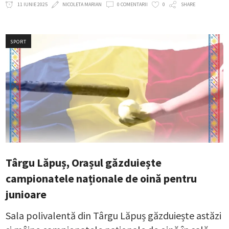
11 IUNIE 2025
NICOLETA MARIAN
0 COMENTARII
0
SHARE
SPORT
Târgu Lăpuș, Orașul găzduiește
campionatele naționale de oină pentru
junioare
Sala polivalentă din Târgu Lăpuș găzduiește astăzi