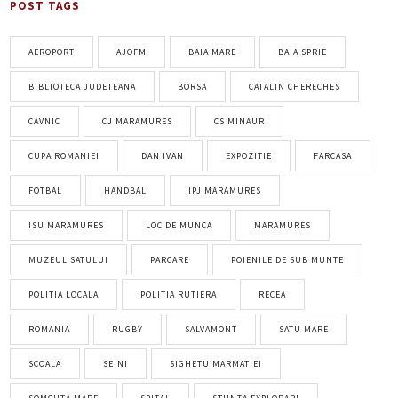
POST TAGS
AEROPORT
AJOFM
BAIA MARE
BAIA SPRIE
BIBLIOTECA JUDETEANA
BORSA
CATALIN CHERECHES
CAVNIC
CJ MARAMURES
CS MINAUR
CUPA ROMANIEI
DAN IVAN
EXPOZITIE
FARCASA
FOTBAL
HANDBAL
IPJ MARAMURES
ISU MARAMURES
LOC DE MUNCA
MARAMURES
MUZEUL SATULUI
PARCARE
POIENILE DE SUB MUNTE
POLITIA LOCALA
POLITIA RUTIERA
RECEA
ROMANIA
RUGBY
SALVAMONT
SATU MARE
SCOALA
SEINI
SIGHETU MARMATIEI