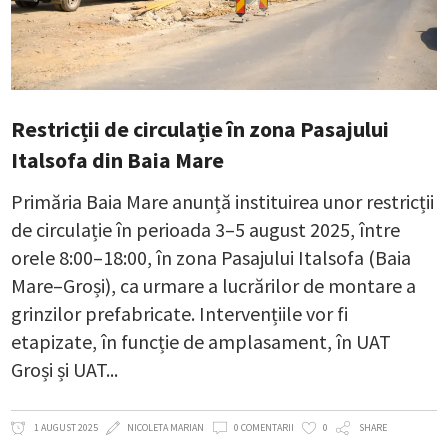
Restricții de circulație în zona Pasajului
Italsofa din Baia Mare
Primăria Baia Mare anunță instituirea unor restricții
de circulație în perioada 3–5 august 2025, între
orele 8:00–18:00, în zona Pasajului Italsofa (Baia
Mare–Groși), ca urmare a lucrărilor de montare a
grinzilor prefabricate. Intervențiile vor fi
etapizate, în funcție de amplasament, în UAT
Groși și UAT
1 AUGUST 2025
NICOLETA MARIAN
0 COMENTARII
0
SHARE