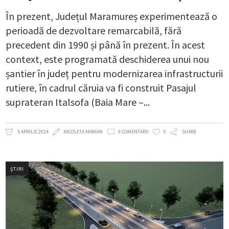
În prezent, Județul Maramureș experimentează o
perioadă de dezvoltare remarcabilă, fără
precedent din 1990 și până în prezent. În acest
context, este programată deschiderea unui nou
șantier în județ pentru modernizarea infrastructurii
rutiere, în cadrul căruia va fi construit Pasajul
suprateran Italsofa (Baia Mare –
5 APRILIE 2024
NICOLETA MARIAN
0 COMENTARII
0
SHARE
ȘTIRI