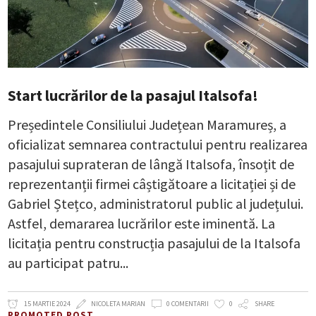
Start lucrărilor de la pasajul Italsofa!
Președintele Consiliului Județean Maramureș, a
oficializat semnarea contractului pentru realizarea
pasajului suprateran de lângă Italsofa, însoțit de
reprezentanții firmei câștigătoare a licitației și de
Gabriel Ștețco, administratorul public al județului.
Astfel, demararea lucrărilor este iminentă. La
licitația pentru construcția pasajului de la Italsofa
au participat patru
15 MARTIE 2024
NICOLETA MARIAN
0 COMENTARII
0
SHARE
PROMOTED POST