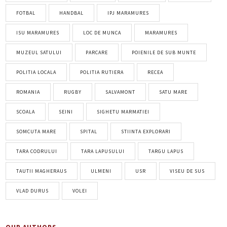
FOTBAL
HANDBAL
IPJ MARAMURES
ISU MARAMURES
LOC DE MUNCA
MARAMURES
MUZEUL SATULUI
PARCARE
POIENILE DE SUB MUNTE
POLITIA LOCALA
POLITIA RUTIERA
RECEA
ROMANIA
RUGBY
SALVAMONT
SATU MARE
SCOALA
SEINI
SIGHETU MARMATIEI
SOMCUTA MARE
SPITAL
STIINTA EXPLORARI
TARA CODRULUI
TARA LAPUSULUI
TARGU LAPUS
TAUTII MAGHERAUS
ULMENI
USR
VISEU DE SUS
VLAD DURUS
VOLEI