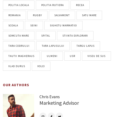
POLITIA LOCALA
POLITIA RUTIERA
RECEA
ROMANIA
RUGBY
SALVAMONT
SATU MARE
SCOALA
SEINI
SIGHETU MARMATIEI
SOMCUTA MARE
SPITAL
STIINTA EXPLORARI
TARA CODRULUI
TARA LAPUSULUI
TARGU LAPUS
TAUTII MAGHERAUS
ULMENI
USR
VISEU DE SUS
VLAD DURUS
VOLEI
OUR AUTHORS
Chris Evans
Marketing Advisor