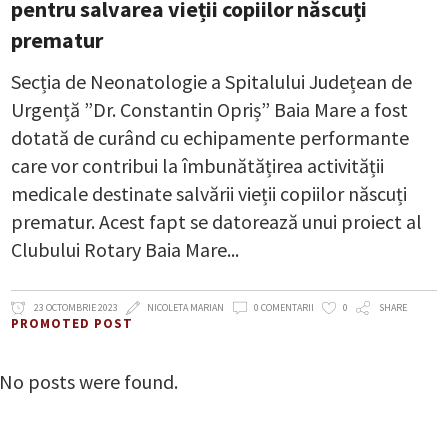
pentru salvarea vieții copiilor născuți
prematur
Secția de Neonatologie a Spitalului Județean de
Urgență ”Dr. Constantin Opriș” Baia Mare a fost
dotată de curând cu echipamente performante
care vor contribui la îmbunătățirea activității
medicale destinate salvării vieții copiilor născuți
prematur. Acest fapt se datorează unui proiect al
Clubului Rotary Baia Mare
23 OCTOMBRIE 2023
NICOLETA MARIAN
0 COMENTARII
0
SHARE
PROMOTED POST
No posts were found.