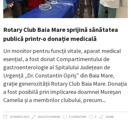
Rotary Club Baia Mare sprijină sănătatea
publică printr-o donație medicală
Un monitor pentru funcții vitale, aparat medical
esențial, a fost donat Compartimentului de
gastroenterologie al Spitalului Județean de
Urgență „Dr. Constantin Opriș” din Baia Mare,
grație generozității Rotary Club Baia Mare. Donația
a fost posibilă prin implicarea doamnei Mureșan
Camelia și a membrilor clubului, precum
29 MARTIE 2025
NICOLETA MARIAN
0 COMENTARII
0
SHARE