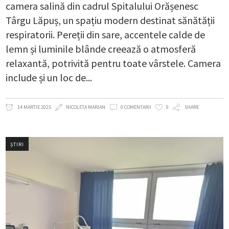
camera salină din cadrul Spitalului Orășenesc
Târgu Lăpuș, un spațiu modern destinat sănătății
respiratorii. Pereții din sare, accentele calde de
lemn și luminile blânde creează o atmosferă
relaxantă, potrivită pentru toate vârstele. Camera
include și un loc de
14 MARTIE 2025
NICOLETA MARIAN
0 COMENTARII
0
SHARE
ȘTIRI