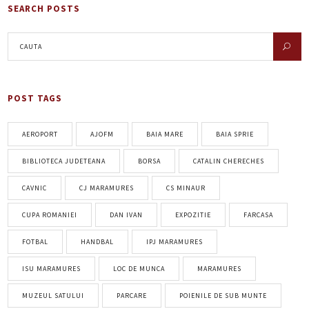
SEARCH POSTS
POST TAGS
AEROPORT
AJOFM
BAIA MARE
BAIA SPRIE
BIBLIOTECA JUDETEANA
BORSA
CATALIN CHERECHES
CAVNIC
CJ MARAMURES
CS MINAUR
CUPA ROMANIEI
DAN IVAN
EXPOZITIE
FARCASA
FOTBAL
HANDBAL
IPJ MARAMURES
ISU MARAMURES
LOC DE MUNCA
MARAMURES
MUZEUL SATULUI
PARCARE
POIENILE DE SUB MUNTE