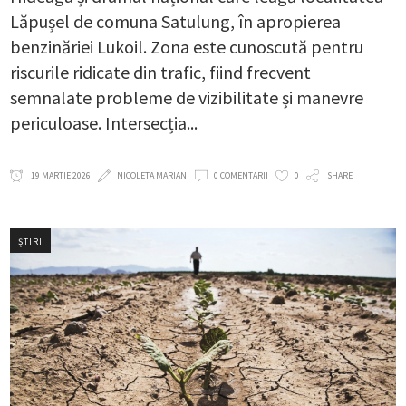
Lăpușel de comuna Satulung, în apropierea
benzinăriei Lukoil. Zona este cunoscută pentru
riscurile ridicate din trafic, fiind frecvent
semnalate probleme de vizibilitate și manevre
periculoase. Intersecția
19 MARTIE 2026
NICOLETA MARIAN
0 COMENTARII
0
SHARE
ȘTIRI