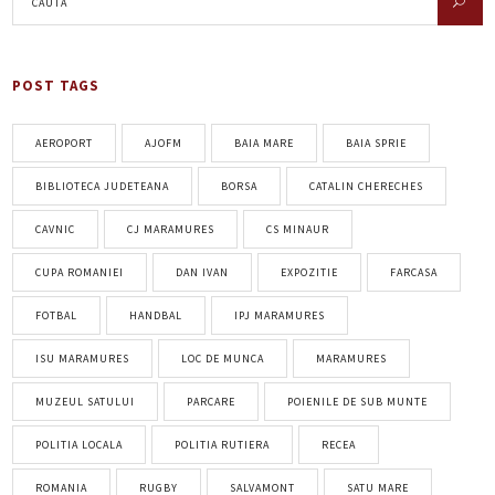
POST TAGS
AEROPORT
AJOFM
BAIA MARE
BAIA SPRIE
BIBLIOTECA JUDETEANA
BORSA
CATALIN CHERECHES
CAVNIC
CJ MARAMURES
CS MINAUR
CUPA ROMANIEI
DAN IVAN
EXPOZITIE
FARCASA
FOTBAL
HANDBAL
IPJ MARAMURES
ISU MARAMURES
LOC DE MUNCA
MARAMURES
MUZEUL SATULUI
PARCARE
POIENILE DE SUB MUNTE
POLITIA LOCALA
POLITIA RUTIERA
RECEA
ROMANIA
RUGBY
SALVAMONT
SATU MARE