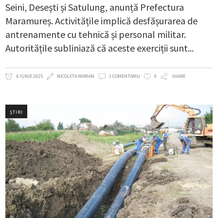
Seini, Desești și Satulung, anunță Prefectura
Maramureș. Activitățile implică desfășurarea de
antrenamente cu tehnică și personal militar.
Autoritățile subliniază că aceste exerciții sunt
6 IUNIE 2025
NICOLETA MARIAN
1 COMENTARIU
0
SHARE
ȘTIRI