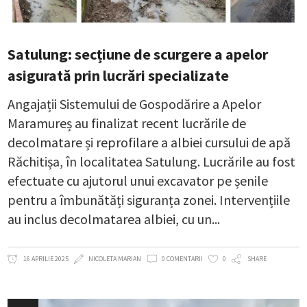
Satulung: secțiune de scurgere a apelor
asigurată prin lucrări specializate
Angajații Sistemului de Gospodărire a Apelor
Maramureș au finalizat recent lucrările de
decolmatare și reprofilare a albiei cursului de apă
Răchitișa, în localitatea Satulung. Lucrările au fost
efectuate cu ajutorul unui excavator pe șenile
pentru a îmbunătăți siguranța zonei. Intervențiile
au inclus decolmatarea albiei, cu un
16 APRILIE 2025
NICOLETA MARIAN
0 COMENTARII
0
SHARE