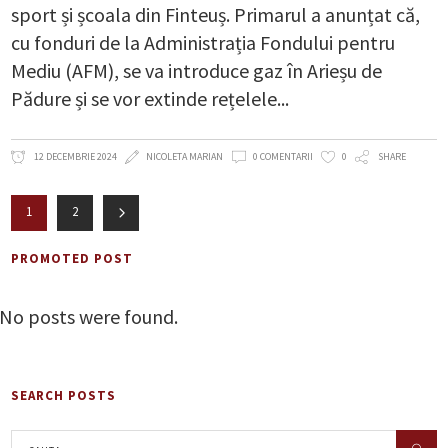
sport și școala din Finteuș. Primarul a anunțat că,
cu fonduri de la Administrația Fondului pentru
Mediu (AFM), se va introduce gaz în Arieșu de
Pădure și se vor extinde rețelele
12 DECEMBRIE 2024
NICOLETA MARIAN
0 COMENTARII
0
SHARE
1
2
PROMOTED POST
No posts were found.
SEARCH POSTS