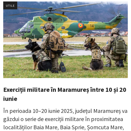
UTILE
Exerciții militare în Maramureș între 10 și 20
iunie
În perioada 10–20 iunie 2025, județul Maramureș va
găzdui o serie de exerciții militare în proximitatea
localităților Baia Mare, Baia Sprie, Șomcuta Mare,