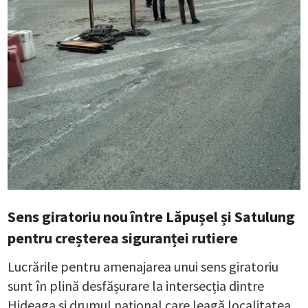
Sens giratoriu nou între Lăpușel și Satulung
pentru creșterea siguranței rutiere
Lucrările pentru amenajarea unui sens giratoriu
sunt în plină desfășurare la intersecția dintre
Hideaga și drumul național care leagă localitatea