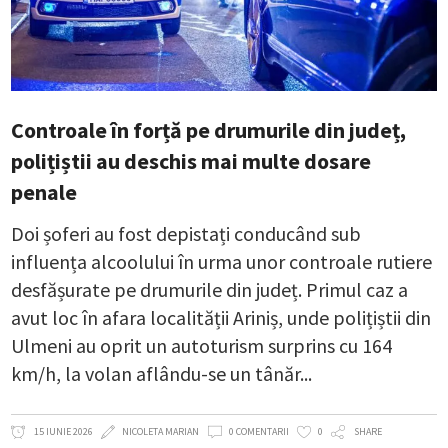
Controale în forță pe drumurile din județ,
polițiștii au deschis mai multe dosare
penale
Doi șoferi au fost depistați conducând sub
influența alcoolului în urma unor controale rutiere
desfășurate pe drumurile din județ. Primul caz a
avut loc în afara localității Ariniș, unde polițiștii din
Ulmeni au oprit un autoturism surprins cu 164
km/h, la volan aflându-se un tânăr
15 IUNIE 2026
NICOLETA MARIAN
0 COMENTARII
0
SHARE