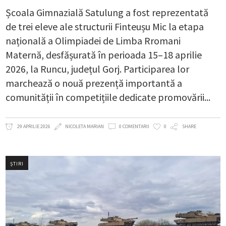
Școala Gimnazială Satulung a fost reprezentată
de trei eleve ale structurii Finteușu Mic la etapa
națională a Olimpiadei de Limba Rromani
Maternă, desfășurată în perioada 15–18 aprilie
2026, la Runcu, județul Gorj. Participarea lor
marchează o nouă prezență importantă a
comunității în competițiile dedicate promovării
29 APRILIE 2026
NICOLETA MARIAN
0 COMENTARII
0
SHARE
ȘTIRI