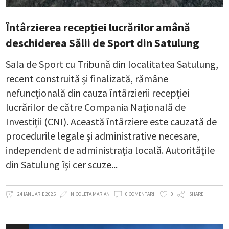
Întârzierea recepției lucrărilor amână
deschiderea Sălii de Sport din Satulung
Sala de Sport cu Tribună din localitatea Satulung,
recent construită și finalizată, rămâne
nefuncțională din cauza întârzierii recepției
lucrărilor de către Compania Națională de
Investiții (CNI). Această întârziere este cauzată de
procedurile legale și administrative necesare,
independent de administrația locală. Autoritățile
din Satulung își cer scuze
24 IANUARIE 2025
NICOLETA MARIAN
0 COMENTARII
0
SHARE