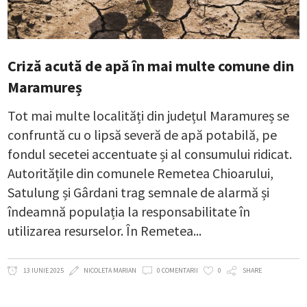
Criză acută de apă în mai multe comune din
Maramureș
Tot mai multe localități din județul Maramureș se
confruntă cu o lipsă severă de apă potabilă, pe
fondul secetei accentuate și al consumului ridicat.
Autoritățile din comunele Remetea Chioarului,
Satulung și Gârdani trag semnale de alarmă și
îndeamnă populația la responsabilitate în
utilizarea resurselor. În Remetea
13 IUNIE 2025
NICOLETA MARIAN
0 COMENTARII
0
SHARE