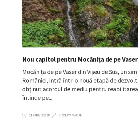
Nou capitol pentru Mocănița de pe Vaser:
Mocănița de pe Vaser din Vișeu de Sus, un simb
României, intră într-o nouă etapă de dezvolta
obținut acordul de mediu pentru reabilitarea 
întinde pe
21 APRILIE 2025
NICOLETA MARIAN