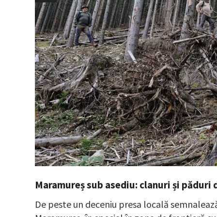
Maramureș sub asediu: clanuri și păduri 
De peste un deceniu presa locală semnalează 