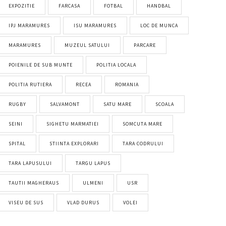
EXPOZITIE
FARCASA
FOTBAL
HANDBAL
IPJ MARAMURES
ISU MARAMURES
LOC DE MUNCA
MARAMURES
MUZEUL SATULUI
PARCARE
POIENILE DE SUB MUNTE
POLITIA LOCALA
POLITIA RUTIERA
RECEA
ROMANIA
RUGBY
SALVAMONT
SATU MARE
SCOALA
SEINI
SIGHETU MARMATIEI
SOMCUTA MARE
SPITAL
STIINTA EXPLORARI
TARA CODRULUI
TARA LAPUSULUI
TARGU LAPUS
TAUTII MAGHERAUS
ULMENI
USR
VISEU DE SUS
VLAD DURUS
VOLEI