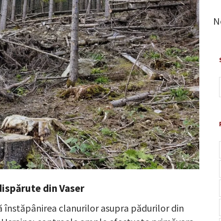
N
dispărute din Vaser
înstăpânirea clanurilor asupra pădurilor din