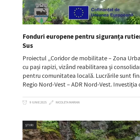
Fonduri europene pentru siguranța rutieră
Sus
Proiectul „Coridor de mobilitate – Zona Urban
cu pași rapizi, vizând reabilitarea și consolid
pentru comunitatea locală. Lucrările sunt fi
Regio Nord-Vest – ADR Nord-Vest. Investiția 
9 IUNIE 2025
NICOLETA MARIAN
ȘTIRI