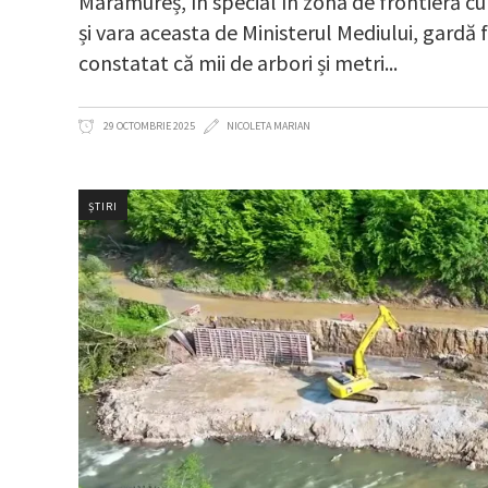
Maramureș, în special în zona de frontieră c
și vara aceasta de Ministerul Mediului, gardă f
constatat că mii de arbori și metri
29 OCTOMBRIE 2025
NICOLETA MARIAN
ȘTIRI