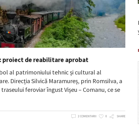
 proiect de reabilitare aprobat
ol al patrimoniului tehnic și cultural al
re. Direcția Silvică Maramureș, prin Romsilva, a
traseului feroviar îngust Vișeu – Comanu, ce se
2 COMENTARII
0
SHARE