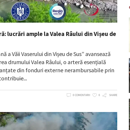
: lucrări ample la Valea Râului din Vișeu de
ă a Văii Vaserului din Vișeu de Sus” avansează
area drumului Valea Râului, o arteră esențială
nanțate din fonduri externe nerambursabile prin
contribuie
0 COMENTARII
0
SHARE