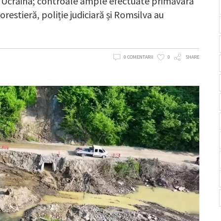
u Ucraina; controale ample efectuate primăvara
orestieră, poliție judiciară și Romsilva au
0 COMENTARII
0
SHARE