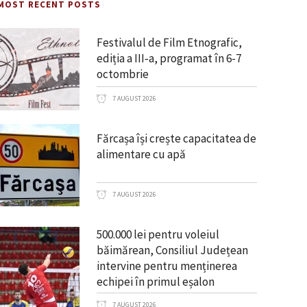
MOST RECENT POSTS
Festivalul de Film Etnografic,
ediția a III‑a, programat în 6-7
octombrie
7 AUGUST 2026
Fărcașa își crește capacitatea de
alimentare cu apă
7 AUGUST 2026
500.000 lei pentru voleiul
băimărean, Consiliul Județean
intervine pentru menținerea
echipei în primul eșalon
7 AUGUST 2026