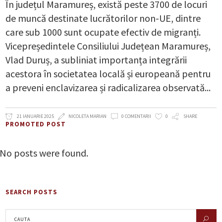
În județul Maramureș, există peste 3700 de locuri
de muncă destinate lucrătorilor non-UE, dintre
care sub 1000 sunt ocupate efectiv de migranți.
Vicepreședintele Consiliului Județean Maramureș,
Vlad Duruș, a subliniat importanța integrării
acestora în societatea locală și europeană pentru
a preveni enclavizarea și radicalizarea observată
21 IANUARIE 2025
NICOLETA MARIAN
0 COMENTARII
0
SHARE
PROMOTED POST
No posts were found.
SEARCH POSTS