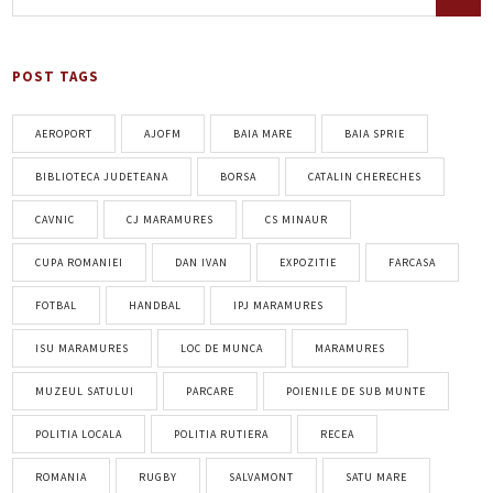
POST TAGS
AEROPORT
AJOFM
BAIA MARE
BAIA SPRIE
BIBLIOTECA JUDETEANA
BORSA
CATALIN CHERECHES
CAVNIC
CJ MARAMURES
CS MINAUR
CUPA ROMANIEI
DAN IVAN
EXPOZITIE
FARCASA
FOTBAL
HANDBAL
IPJ MARAMURES
ISU MARAMURES
LOC DE MUNCA
MARAMURES
MUZEUL SATULUI
PARCARE
POIENILE DE SUB MUNTE
POLITIA LOCALA
POLITIA RUTIERA
RECEA
ROMANIA
RUGBY
SALVAMONT
SATU MARE