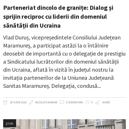
Parteneriat dincolo de granițe: Dialog și
sprijin reciproc cu liderii din domeniul
sănătății din Ucraina
Vlad Duruș, vicepreședintele Consiliului Județean
Maramureș, a participat astăzi la o întâlnire
deosebit de importantă cu o delegație de prestigiu
a Sindicatului lucrătorilor din domeniul sănătății
din Ucraina, aflată în vizită în județul nostru la
invitația partenerilor de la Uniunea Județeană
Sanitas Maramureș. Delegația, condusă
18 IUNIE 2026
NICOLETA MARIAN
0 COMENTARII
0
SHARE
ȘTIRI