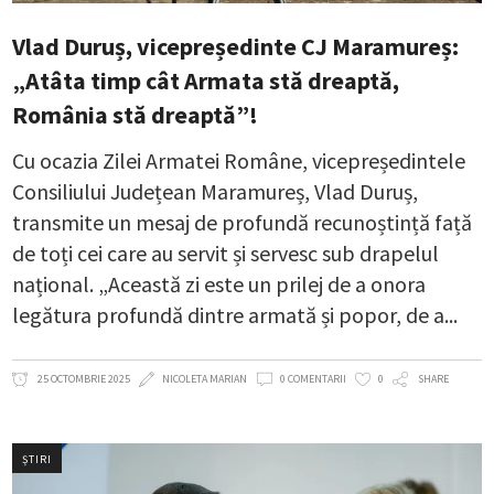
Vlad Duruș, vicepreședinte CJ Maramureș:
„Atâta timp cât Armata stă dreaptă,
România stă dreaptă”!
Cu ocazia Zilei Armatei Române, vicepreședintele
Consiliului Județean Maramureș, Vlad Duruș,
transmite un mesaj de profundă recunoștință față
de toți cei care au servit și servesc sub drapelul
național. „Această zi este un prilej de a onora
legătura profundă dintre armată și popor, de a
25 OCTOMBRIE 2025
NICOLETA MARIAN
0 COMENTARII
0
SHARE
ȘTIRI