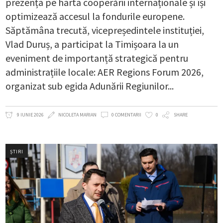
prezența pe harta cooperării internaționale și își
optimizează accesul la fondurile europene.
Săptămâna trecută, vicepreședintele instituției,
Vlad Duruș, a participat la Timișoara la un
eveniment de importanță strategică pentru
administrațiile locale: AER Regions Forum 2026,
organizat sub egida Adunării Regiunilor
9 IUNIE 2026
NICOLETA MARIAN
0 COMENTARII
0
SHARE
ȘTIRI