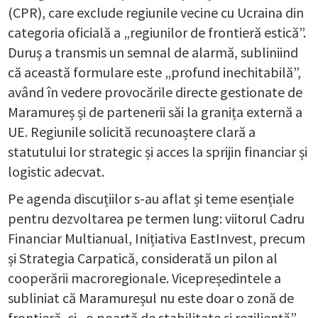
(CPR), care exclude regiunile vecine cu Ucraina din
categoria oficială a „regiunilor de frontieră estică”.
Duruș a transmis un semnal de alarmă, subliniind
că această formulare este „profund inechitabilă”,
având în vedere provocările directe gestionate de
Maramureș și de partenerii săi la granița externă a
UE. Regiunile solicită recunoaștere clară a
statutului lor strategic și acces la sprijin financiar și
logistic adecvat.
Pe agenda discuțiilor s-au aflat și teme esențiale
pentru dezvoltarea pe termen lung: viitorul Cadru
Financiar Multianual, Inițiativa EastInvest, precum
și Strategia Carpatică, considerată un pilon al
cooperării macroregionale. Vicepreședintele a
subliniat că Maramureșul nu este doar o zonă de
frontieră, ci „o poartă de stabilitate și reziliență”