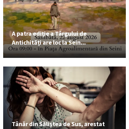
A patra ediție a Târgului de
Antichități are loc la Sein...
Tânăr din Săliștea de Sus, arestat