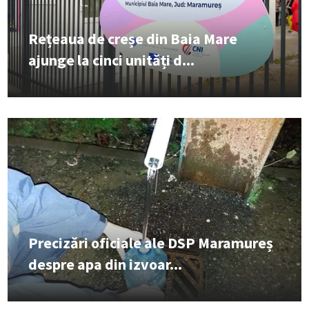
Rețeaua de creșe din Baia Mare
ajunge la cinci unități d...
Precizări oficiale ale DSP Maramureș
despre apa din izvoar...