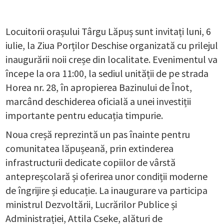
Locuitorii orașului Târgu Lăpuș sunt invitați luni, 6
iulie, la Ziua Porților Deschise organizată cu prilejul
inaugurării noii creșe din localitate. Evenimentul va
începe la ora 11:00, la sediul unității de pe strada
Horea nr. 28, în apropierea Bazinului de Înot,
marcând deschiderea oficială a unei investiții
importante pentru educația timpurie.
Noua creșă reprezintă un pas înainte pentru
comunitatea lăpușeană, prin extinderea
infrastructurii dedicate copiilor de vârstă
antepreșcolară și oferirea unor condiții moderne
de îngrijire și educație. La inaugurare va participa
ministrul Dezvoltării, Lucrărilor Publice și
Administrației, Attila Cseke, alături de