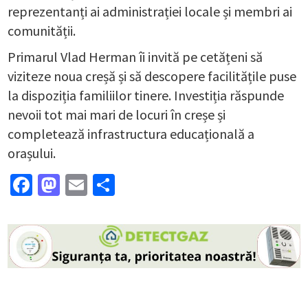
reprezentanți ai administrației locale și membri ai
comunității.
Primarul Vlad Herman îi invită pe cetățeni să
viziteze noua creșă și să descopere facilitățile puse
la dispoziția familiilor tinere. Investiția răspunde
nevoii tot mai mari de locuri în creșe și
completează infrastructura educațională a
orașului.
Facebook
Mastodon
Email
Partajează