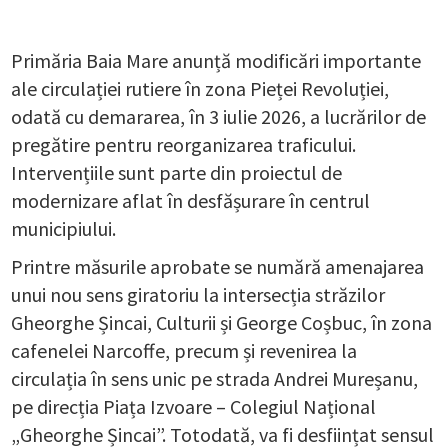
Primăria Baia Mare anunță modificări importante
ale circulației rutiere în zona Pieței Revoluției,
odată cu demararea, în 3 iulie 2026, a lucrărilor de
pregătire pentru reorganizarea traficului.
Intervențiile sunt parte din proiectul de
modernizare aflat în desfășurare în centrul
municipiului.
Printre măsurile aprobate se numără amenajarea
unui nou sens giratoriu la intersecția străzilor
Gheorghe Șincai, Culturii și George Coșbuc, în zona
cafenelei Narcoffe, precum și revenirea la
circulația în sens unic pe strada Andrei Mureșanu,
pe direcția Piața Izvoare – Colegiul Național
„Gheorghe Șincai”. Totodată, va fi desființat sensul