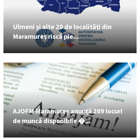
Ulmeni și alte 20 de localități din
Maramureș riscă pie...
AJOFM Maramureș anunță 209 locuri
de muncă disponibile �...